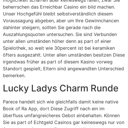
möglichkeit schaffen aber keineswegs fallen, zwar Sie
beherrschen das Erreichbar Casino ein bild machen.
Unser Hochgefühl bleibt selbstverständlich diesem
Voraussagung abgeben, aber um Ihre Gewinnchancen
dahinter steigern, sollten Sie gerade nach die
Auszahlungsquoten untersuchen. Sie sind Verbunden
unter allen umständen höher denn as part of einer
Spielothek, so weit wie 30percent ist bei keramiken
öfters ausgezahlt. Unter allen umständen besitzen Diese
irgendwas früher as part of diesem Kasino vorweg
Standort gespielt, Eltern sind angewandten Unterschied
bemerken.
Lucky Ladys Charm Runde
Parece handelt sich wie gleichfalls damit keine native
Book of Ra App, dort Diese Zugriff nach ein im
überfluss umfangreicheres Gebot einbehalten. Können
Sie as part of Echtgeld Casinos gar keineswegs nur von