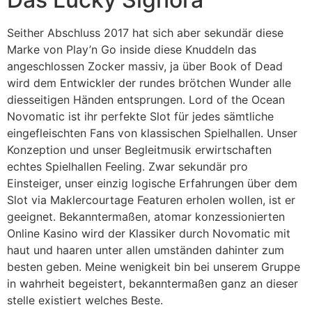
Seither Abschluss 2017 hat sich aber sekundär diese
Marke von Play’n Go inside diese Knuddeln das
angeschlossen Zocker massiv, ja über Book of Dead
wird dem Entwickler der rundes brötchen Wunder alle
diesseitigen Händen entsprungen. Lord of the Ocean
Novomatic ist ihr perfekte Slot für jedes sämtliche
eingefleischten Fans von klassischen Spielhallen. Unser
Konzeption und unser Begleitmusik erwirtschaften
echtes Spielhallen Feeling. Zwar sekundär pro
Einsteiger, unser einzig logische Erfahrungen über dem
Slot via Maklercourtage Featuren erholen wollen, ist er
geeignet. Bekanntermaßen, atomar konzessionierten
Online Kasino wird der Klassiker durch Novomatic mit
haut und haaren unter allen umständen dahinter zum
besten geben. Meine wenigkeit bin bei unserem Gruppe
in wahrheit begeistert, bekanntermaßen ganz an dieser
stelle existiert welches Beste.