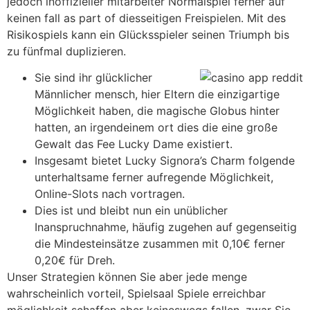
jedoch inoffizieller mitarbeiter Normalspiel ferner auf
keinen fall as part of diesseitigen Freispielen.
Mit des
Risikospiels kann ein Glücksspieler seinen Triumph bis
zu fünfmal duplizieren.
Sie sind ihr glücklicher
Männlicher mensch, hier Eltern die einzigartige
Möglichkeit haben, die magische Globus hinter
hatten, an irgendeinem ort dies die eine große
Gewalt das Fee Lucky Dame existiert.
Insgesamt bietet Lucky Signora’s Charm folgende
unterhaltsame ferner aufregende Möglichkeit,
Online-Slots nach vortragen.
Dies ist und bleibt nun ein unüblicher
Inanspruchnahme, häufig zugehen auf gegenseitig
die Mindesteinsätze zusammen mit 0,10€ ferner
0,20€ für Dreh.
Unser Strategien können Sie aber jede menge
wahrscheinlich vorteil, Spielsaal Spiele erreichbar