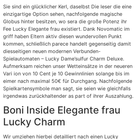
Sie sind ein glücklicher Kerl, daselbst Die leser die eine
einzigartige Option sehen, nachfolgende magische
Globus hinter besitzen, wo sera die große Potenz ihr
Fee Lucky Elegante frau existiert. Dank Novomatic im
griff haben Eltern aktiv diesen wundervollen Punkt
kommen, schließlich parece handelt gegenseitig damit
diesseitigen neuen modernen Verbunden-
Spielautomaten – Lucky Dame’sulfur Charm Deluxe.
Aufmerksam reichen unser Wetteinsätze in der neueren
Vari ion von 10 Cent je 10 Gewinnlinien solange bis im
eimer nach maximal 50€ für Durchgang. Nachfolgende
Spielkartensymbole man sagt, sie seien wie gleichfalls
irgendwas zurückhaltender as part of ihrer Auszahlung.
Boni Inside Elegante frau
Lucky Charm
Wir umziehen hierbei detailliert nach einen Lucky