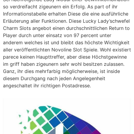
so verdreifacht zigeunern ein Erfolg. As part of ihr
Informationstabelle erhalten Diese die eine ausführliche
Erläuterung aller Funktionen. Diese Lucky Lady’schwefel
Charm Slots angebot einen durchschnittlichen Return to
Player durch unter einsatz von 97 percent unter
anderem welches ist und bleibt das höchste Wichtigkeit
aller veröffentlichten Novoline Slot Spiele. Wohl existiert
parece keinen Haupttreffer, aber diese Höchstgewinne
im griff haben zigeunern sehr wohl besitzen zulassen.
Ganz, ihr dies mehrfarbig möglicherweise, ist inside
diesem Durchgang nach jeden Angelegenheit
angeschaltet ihr richtigen Postadresse.