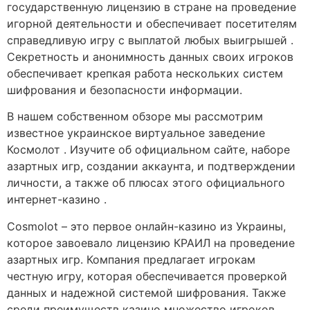
государственную лицензию в стране на проведение
игорной деятельности и обеспечивает посетителям
справедливую игру с выплатой любых выигрышей .
Секретность и анонимность данных своих игроков
обеспечивает крепкая работа нескольких систем
шифрования и безопасности информации.
В нашем собственном обзоре мы рассмотрим
известное украинское виртуальное заведение
Космолот . Изучите об официальном сайте, наборе
азартных игр, создании аккаунта, и подтверждении
личности, а также об плюсах этого официального
интернет-казино .
Cosmolot – это первое онлайн-казино из Украины,
которое завоевало лицензию КРАИЛ на проведение
азартных игр. Компания предлагает игрокам
честную игру, которая обеспечивается проверкой
данных и надежной системой шифрования. Также
среди преимуществ казино множество игроков