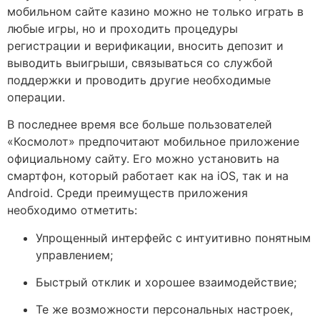
мобильном сайте казино можно не только играть в
любые игры, но и проходить процедуры
регистрации и верификации, вносить депозит и
выводить выигрыши, связываться со службой
поддержки и проводить другие необходимые
операции.
В последнее время все больше пользователей
«Космолот» предпочитают мобильное приложение
официальному сайту. Его можно установить на
смартфон, который работает как на iOS, так и на
Android. Среди преимуществ приложения
необходимо отметить:
Упрощенный интерфейс с интуитивно понятным
управлением;
Быстрый отклик и хорошее взаимодействие;
Те же возможности персональных настроек,