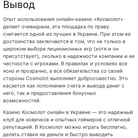
Вывод
Опыт использования онлайн-казино «Космолот»
делает очевидным, эта площадка по праву
считается одной из лучших в Украине. При этом ее
достоинства заключаются в том, что не только в
широком выборе лицензионных игр (хотя и он
присутствует), сколько в надежности компании и ее
честности с игроками. В правилах и условиях все
ясно и прозрачно, а все обязательства со своей
стороны Cosmolot выполняет добросовестно. Это
касается как пополнения счета и вывода денег с
него, так и предоставления бонусных
возможностей.
Казино Космолот онлайн в Украине — это надежный
клуб для новичков и опытных геймеров с отличной
репутацией. В Космолот можно играть бесплатно,
делать ставки на деньги и быстро выводить