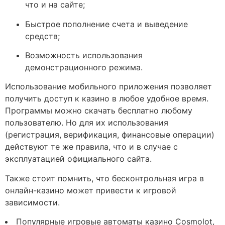
что и на сайте;
Быстрое пополнение счета и выведение
средств;
Возможность использования
демонстрационного режима.
Использование мобильного приложения позволяет
получить доступ к казино в любое удобное время.
Программы можно скачать бесплатно любому
пользователю. Но для их использования
(регистрация, верификация, финансовые операции)
действуют те же правила, что и в случае с
эксплуатацией официального сайта.
Также стоит помнить, что бесконтрольная игра в
онлайн-казино может привести к игровой
зависимости.
Популярные игровые автоматы казино Cosmolot,