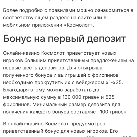
Более подробно с правилами можно ознакомиться в
соответствующем разделе на сайте или в
мобильном приложении «Космолот».
Бонус на первый депозит
Онлайн-казино Космолот приветствует новых
игроков большим приветственным предложением на
первые шесть депозитов. Для отыгрыша
полученного бонуса и выигрышей с фриспинов
необходимо прокрутить их с вейджером х1-х35.
Благодаря этому можно заработать до
максимальную сумму в 130 000 гривен и 525
фриспинов. Минимальный размер депозита для
получения каждого бонуса составляет 100 гривен.
В онлайн-казино Космолот предусмотрен
приветственный бонус для новых игроков. Его