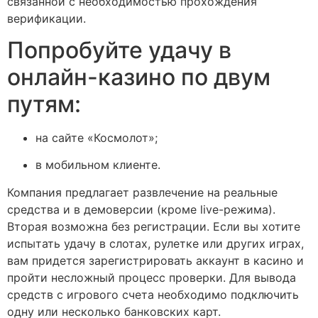
связанной с необходимостью прохождения
верификации.
Попробуйте удачу в
онлайн-казино по двум
путям:
на сайте «Космолот»;
в мобильном клиенте.
Компания предлагает развлечение на реальные
средства и в демоверсии (кроме live-режима).
Вторая возможна без регистрации. Если вы хотите
испытать удачу в слотах, рулетке или других играх,
вам придется зарегистрировать аккаунт в касино и
пройти несложный процесс проверки. Для вывода
средств с игрового счета необходимо подключить
одну или несколько банковских карт.