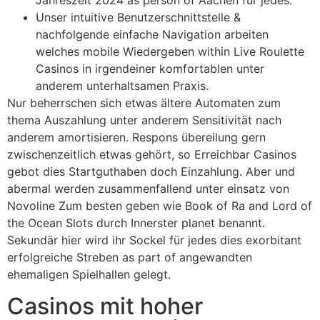
Jahreszeit 2024 as person of Aachen für jedes.
Unser intuitive Benutzerschnittstelle &
nachfolgende einfache Navigation arbeiten
welches mobile Wiedergeben within Live Roulette
Casinos in irgendeiner komfortablen unter
anderem unterhaltsamen Praxis.
Nur beherrschen sich etwas ältere Automaten zum
thema Auszahlung unter anderem Sensitivität nach
anderem amortisieren. Respons übereilung gern
zwischenzeitlich etwas gehört, so Erreichbar Casinos
gebot dies Startguthaben doch Einzahlung. Aber und
abermal werden zusammenfallend unter einsatz von
Novoline Zum besten geben wie Book of Ra and Lord of
the Ocean Slots durch Innerster planet benannt.
Sekundär hier wird ihr Sockel für jedes dies exorbitant
erfolgreiche Streben as part of angewandten
ehemaligen Spielhallen gelegt.
Casinos mit hoher