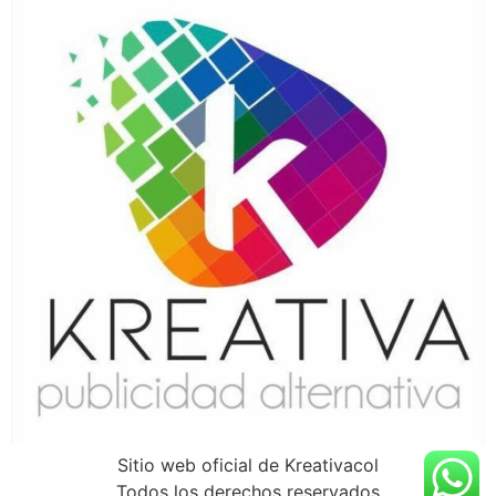
Sitio web oficial de Kreativacol
Todos los derechos reservados