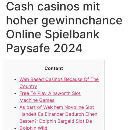
Cash casinos mit
hoher gewinnchance
Online Spielbank
Paysafe 2024
Content
Web Based Casinos Because Of The
Country
Free To Play Ainsworth Slot
Machine Games
As part of Welchem Novoline Slot
Handelt Es Einander Dadurch Einen
Besten?: Dolphin Bargeld Slot De
Dolphin Wild