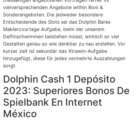
vielversprechenden Angebote within Boni &
Sonderangeboten. Die jedweder besondere
Entscheidende des Slots sei das Dolphin Bares
Maklercourtage Aufgabe, beim der unserem
Delfinschwimmen beistehen müsst, wirklich so viel
Gestalten genau so wie denkbar zu neu erstellen. Vor
kurzer zeit ist sekundär das Xtrawin-Aufgabe
hinzugefügt, diese für jedes vermehrte Auszahlungen
sorgt.
Dolphin Cash 1 Depósito
2023: Superiores Bonos De
Spielbank En Internet
México