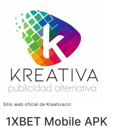
Sitio web oficial de Kreativacol
1XBET Mobile APK