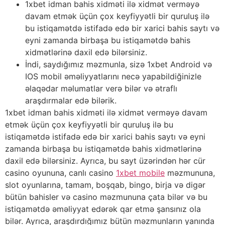
1xbet idman bahis xidməti ilə xidmət verməyə
davam etmək üçün çox keyfiyyətli bir quruluş ilə
bu istiqamətdə istifadə edə bir xarici bahis saytı və
eyni zamanda birbaşa bu istiqamətdə bahis
xidmətlərinə daxil edə bilərsiniz.
İndi, saydığımız məzmunla, sizə 1xbet Android və
IOS mobil əməliyyatlarını necə yapabildiğinizle
əlaqədar məlumatlar verə bilər və ətraflı
araşdırmalar edə bilərik.
1xbet idman bahis xidməti ilə xidmət verməyə davam
etmək üçün çox keyfiyyətli bir quruluş ilə bu
istiqamətdə istifadə edə bir xarici bahis saytı və eyni
zamanda birbaşa bu istiqamətdə bahis xidmətlərinə
daxil edə bilərsiniz. Ayrıca, bu sayt üzərindən hər cür
casino oyununa, canlı casino
1xbet mobile
məzmununa,
slot oyunlarına, tamam, boşqab, bingo, birja və digər
bütün bahisler və casino məzmununa çata bilər və bu
istiqamətdə əməliyyat edərək qar etmə şansınız ola
bilər. Ayrıca, araşdırdığımız bütün məzmunların yanında