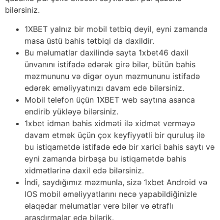
bilərsiniz.
1XBET yalnız bir mobil tətbiq deyil, eyni zamanda
masa üstü bahis tətbiqi da daxildir.
Bu məlumatlar daxilində sayta 1xbet46 daxil
ünvanını istifadə edərək girə bilər, bütün bahis
məzmununu və digər oyun məzmununu istifadə
edərək əməliyyatınızı davam edə bilərsiniz.
Mobil telefon üçün 1XBET web saytına asanca
endirib yükləyə bilərsiniz.
1xbet idman bahis xidməti ilə xidmət verməyə
davam etmək üçün çox keyfiyyətli bir quruluş ilə
bu istiqamətdə istifadə edə bir xarici bahis saytı və
eyni zamanda birbaşa bu istiqamətdə bahis
xidmətlərinə daxil edə bilərsiniz.
İndi, saydığımız məzmunla, sizə 1xbet Android və
IOS mobil əməliyyatlarını necə yapabildiğinizle
əlaqədar məlumatlar verə bilər və ətraflı
araşdırmalar edə bilərik.