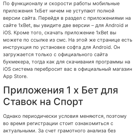
По функционалу и скорости работы мобильные
приложения 1хБет ничем не уступают полной
версии сайта. Перейдя в раздел с приложениями на
сайте 1xBet, вы увидите две версии – для Android и
iOS. Кроме того, скачать приложение 1xBet вы
можете по ссылке из смс. На этой же странице есть
инструкция по установке софта для Android. Он
загружается только с официального сайта
букмекера, тогда как для скачивания программы на
iOS система перебросит вас в официальный магазин
App Store.
Приложения 1 х Бет для
Ставок на Спорт
Однако периодически условия меняются, поэтому
во время регистрации стоит ознакомиться с
актуальными. За счет грамотного анализа без