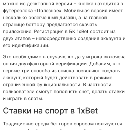
можно ис десктопной версии – кнопка находится в
футереблока «Полезное». Мобильная версия имеет
несколько облегченный дизайн, а на главной
странице беттору предлагается скачать
приложение. Регистрация в БК 1xBet состоит из
двух этапов – непосредственно создания аккаунта и
его идентификации.
Это необходимо в случаях, когда у игрока включена
опция двухфакторной верификации. Добавим, что
первые три способа из списка позволяют создать
аккаунт, который будет действовать в режиме
ограниченной функциональности. В частности,
пользователи смогут пополнять счёт, делать ставки
и играть в слоты.
Ставки на спорт в 1xBet
Традиционно среди бетторов спросом пользуются