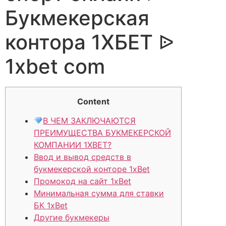
Букмекерская
контора 1ХБЕТ ᐉ
1xbet com
Content
В ЧЕМ ЗАКЛЮЧАЮТСЯ
ПРЕИМУЩЕСТВА БУКМЕКЕРСКОЙ
КОМПАНИИ 1XBET?
Ввод и вывод средств в
букмекерской конторе 1xBet
Промокод на сайт 1xBet
Минимальная сумма для ставки
БК 1xBet
Другие букмекеры