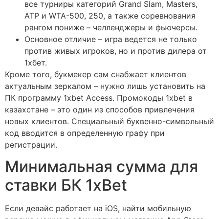
все турниры категорий Grand Slam, Masters,
ATP и WTA-500, 250, а также соревнования
рангом пониже – челленджеры и фьючерсы.
Основное отличие – игра ведется не только
против живых игроков, но и против дилера от
1хбет.
Кроме того, букмекер сам снабжает клиентов
актуальным зеркалом – нужно лишь установить на
ПК программу 1xbet Access. Промокоды 1xbet в
казахстане – это один из способов привлечения
новых клиентов. Специальный буквенно-символьный
код вводится в определенную графу при
регистрации.
Минимальная сумма для
ставки БК 1xBet
Если девайс работает на iOS, найти мобильную