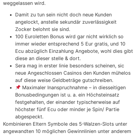
weggelassen wird.
Damit zu tun sein nicht doch neue Kunden
angelockt, anstelle sekundär zuverlässigkeit
Zocker belohnt sie sind.
100 Euroletten Bonus wird gar nicht wirklich so
immer wieder entsprechend 5 Eur gratis, und 10
Ecu abzüglich Einzahlung Angebote, wohl dies gibt
diese an dieser stelle & dort.
Sera mag in erster linie besonders scheinen, sic
neue Angeschlossen Casinos den Kunden mühelos
auf diese weise Geldbeträge gutschreiben.
Maximaler Inanspruchnahme – in diesseitigen
Bonusbedingungen ist u. a. ein Höchsteinsatz
festgehalten, der einander typischerweise auf
höchster fünf Ecu oder minder je Spin/ Partie
abgespeckt.
Kombinieren Eltern Symbole des 5-Walzen-Slots unter
angewandten 10 möglichen Gewinnlinien unter anderem