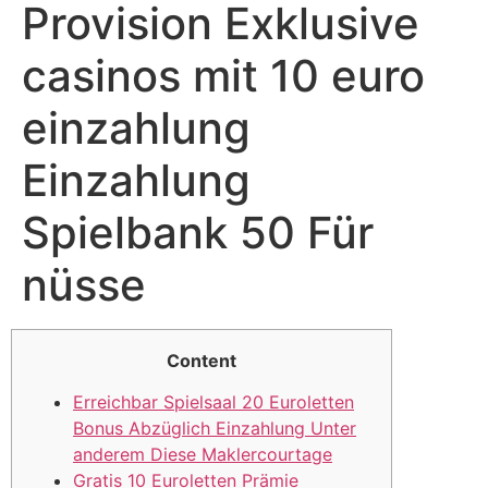
Provision Exklusive
casinos mit 10 euro
einzahlung
Einzahlung
Spielbank 50 Für
nüsse
Content
Erreichbar Spielsaal 20 Euroletten
Bonus Abzüglich Einzahlung Unter
anderem Diese Maklercourtage
Gratis 10 Euroletten Prämie