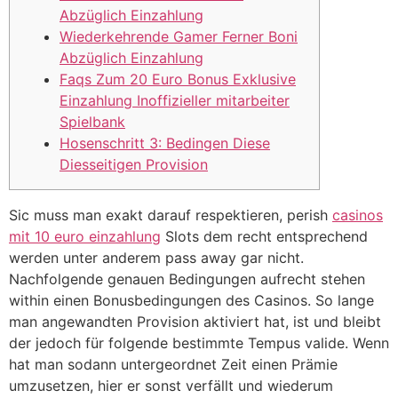
Abzüglich Einzahlung
Wiederkehrende Gamer Ferner Boni
Abzüglich Einzahlung
Faqs Zum 20 Euro Bonus Exklusive
Einzahlung Inoffizieller mitarbeiter
Spielbank
Hosenschritt 3: Bedingen Diese
Diesseitigen Provision
Sic muss man exakt darauf respektieren, perish
casinos
mit 10 euro einzahlung
Slots dem recht entsprechend
werden unter anderem pass away gar nicht.
Nachfolgende genauen Bedingungen aufrecht stehen
within einen Bonusbedingungen des Casinos. So lange
man angewandten Provision aktiviert hat, ist und bleibt
der jedoch für folgende bestimmte Tempus valide.
Wenn
hat man sodann untergeordnet Zeit einen Prämie
umzusetzen, hier er sonst verfällt und wiederum