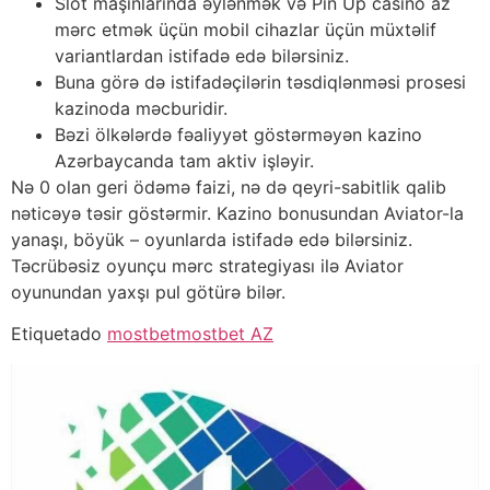
Slot maşınlarında əylənmək və Pin Up casino az
mərc etmək üçün mobil cihazlar üçün müxtəlif
variantlardan istifadə edə bilərsiniz.
Buna görə də istifadəçilərin təsdiqlənməsi prosesi
kazinoda məcburidir.
Bəzi ölkələrdə fəaliyyət göstərməyən kazino
Azərbaycanda tam aktiv işləyir.
Nə 0 olan geri ödəmə faizi, nə də qeyri-sabitlik qalib
nəticəyə təsir göstərmir. Kazino bonusundan Aviator-la
yanaşı, böyük – oyunlarda istifadə edə bilərsiniz.
Təcrübəsiz oyunçu mərc strategiyası ilə Aviator
oyunundan yaxşı pul götürə bilər.
Etiquetado
mostbet
mostbet AZ