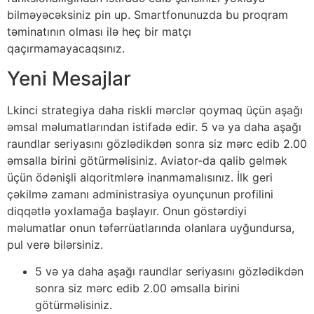
bilməyəcəksiniz pin up. Smartfonunuzda bu proqram
təminatının olması ilə heç bir matçı
qaçırmamayacaqsınız.
Yeni Mesajlar
Lkinci strategiya daha riskli mərclər qoymaq üçün aşağı
əmsal məlumatlarından istifadə edir. 5 və ya daha aşağı
raundlar seriyasını gözlədikdən sonra siz mərc edib 2.00
əmsalla birini götürməlisiniz. Aviator-da qalib gəlmək
üçün ödənişli alqoritmlərə inanmamalısınız. İlk geri
çəkilmə zamanı administrasiya oyunçunun profilini
diqqətlə yoxlamağa başlayır. Onun göstərdiyi
məlumatlar onun təfərrüatlarında olanlara uyğundursa,
pul verə bilərsiniz.
5 və ya daha aşağı raundlar seriyasını gözlədikdən
sonra siz mərc edib 2.00 əmsalla birini
götürməlisiniz.