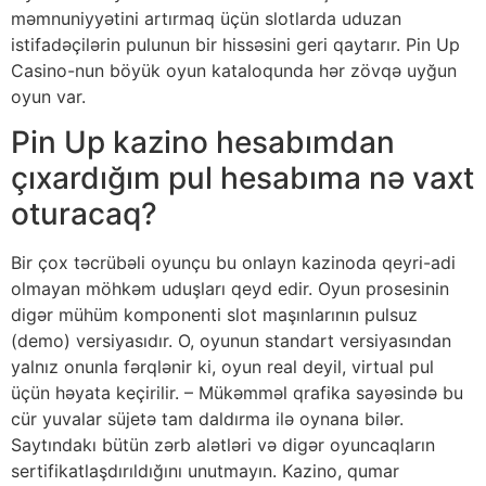
məmnuniyyətini artırmaq üçün slotlarda uduzan
istifadəçilərin pulunun bir hissəsini geri qaytarır. Pin Up
Casino-nun böyük oyun kataloqunda hər zövqə uyğun
oyun var.
Pin Up kazino hesabımdan
çıxardığım pul hesabıma nə vaxt
oturacaq?
Bir çox təcrübəli oyunçu bu onlayn kazinoda qeyri-adi
olmayan möhkəm uduşları qeyd edir. Oyun prosesinin
digər mühüm komponenti slot maşınlarının pulsuz
(demo) versiyasıdır. O, oyunun standart versiyasından
yalnız onunla fərqlənir ki, oyun real deyil, virtual pul
üçün həyata keçirilir. – Mükəmməl qrafika sayəsində bu
cür yuvalar süjetə tam daldırma ilə oynana bilər.
Saytındakı bütün zərb alətləri və digər oyuncaqların
sertifikatlaşdırıldığını unutmayın. Kazino, qumar