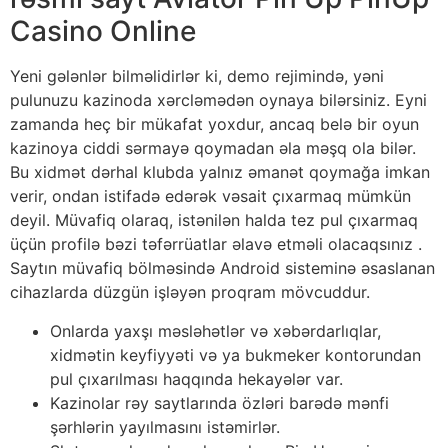
Casino Online
Yeni gələnlər bilməlidirlər ki, demo rejimində, yəni
pulunuzu kazinoda xərcləmədən oynaya bilərsiniz. Eyni
zamanda heç bir mükafat yoxdur, ancaq belə bir oyun
kazinoya ciddi sərmayə qoymadan əla məşq ola bilər.
Bu xidmət dərhal klubda yalnız əmanət qoymağa imkan
verir, ondan istifadə edərək vəsait çıxarmaq mümkün
deyil. Müvafiq olaraq, istənilən halda tez pul çıxarmaq
üçün profilə bəzi təfərrüatlar əlavə etməli olacaqsınız .
Saytın müvafiq bölməsində Android sisteminə əsaslanan
cihazlarda düzgün işləyən proqram mövcuddur.
Onlarda yaxşı məsləhətlər və xəbərdarlıqlar,
xidmətin keyfiyyəti və ya bukmeker kontorundan
pul çıxarılması haqqında hekayələr var.
Kazinolar rəy saytlarında özləri barədə mənfi
şərhlərin yayılmasını istəmirlər.