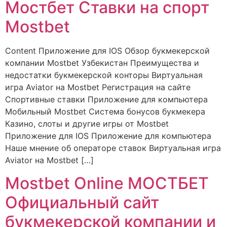
Мостбет Ставки на спорт
Mostbet
Content Приложение для IOS Обзор букмекерской
компании Mostbet Узбекистан Преимущества и
недостатки букмекерской конторы Виртуальная
игра Aviator на Mostbet Регистрация на сайте
Спортивные ставки Приложение для компьютера
Мобильный Mostbet Система бонусов букмекера
Казино, слоты и другие игры от Mostbet
Приложение для IOS Приложение для компьютера
Наше мнение об операторе ставок Виртуальная игра
Aviator на Mostbet […]
Mostbet Online МОСТБЕТ
Официальный сайт
букмекерской компании и