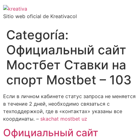
Sitio web oficial de Kreativacol
Categoría:
Официальный сайт
Мостбет Ставки на
спорт Mostbet – 103
Если в личном кабинете статус запроса не меняется
в течение 2 дней, необходимо связаться с
техподдержкой, где в «контактах» указаны все
координаты. –
skachat mostbet uz
Официальный сайт