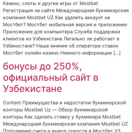
Казино, слоты и другие игры от Mostbet
Регистрация на сайте Международная букмекерская
компания Mostbet UZ Как удалить аккаунт на
Мостбет? Мостбет мобильная версия и приложение
Приложение для компьютера Служба поддержки
клиентов из Узбекистана Легально ли работает в
Узбекистане? Наше мнение об операторе ставок
Мостбет онлайн казино Немного информации […]
бонусы до 250%,
официальный сайт в
Узбекистане
Content Преимущества и недостатки букмекерской
конторы Mostbet Uz — Обзор букмекерской
конторы Как сделать ставку у букмекера Mostbet
Международная букмекерская компания Mostbet UZ
Пополнение счета и вывод средств в Мостбет УЗ