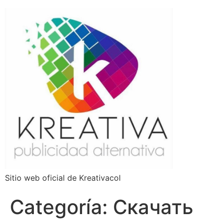
Sitio web oficial de Kreativacol
Categoría:
Скачать