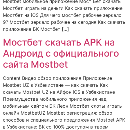
Mostbet мобильное приложение Мост Бет скачать
Мостбет играть на деньги Как скачать приложение
Мостбет на iOS Для чего мостбет рабочее зеркало
9? Мостбет зеркало рабочее на сегодня Как скачать
приложение БК Мостбет […]
Мостбет скачать APK на
Андроид с официального
сайта Mostbet
Content Видео обзор приложения Приложение
Mostbet UZ в Узбекистане — как скачать Как
скачать Mostbet UZ на Айфон iOS в Узбекистане
Преимущества мобильного приложения над
мобильным сайтом БК Леон Мостбет слоты играть
онлайн MostbetUZ Mostbet регистрация: обзор
способов и специального предложения Mostbet APK
в Узбекистане: БК со 100% доступом в твоем