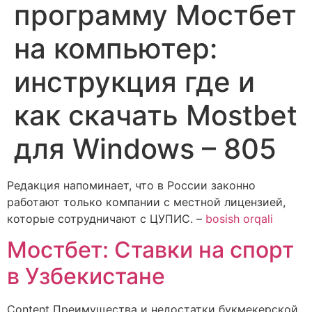
программу Мостбет
на компьютер:
инструкция где и
как скачать Mostbet
для Windows – 805
Редакция напоминает, что в России законно
работают только компании с местной лицензией,
которые сотрудничают с ЦУПИС. –
bosish orqali
Мостбет: Ставки на спорт
в Узбекистане
Content Преимущества и недостатки букмекерской