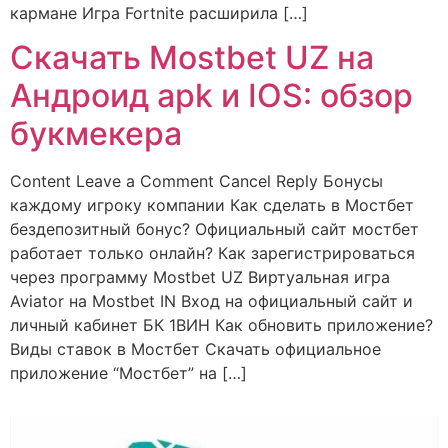
кармане Игра Fortnite расширила […]
Скачать Mostbet UZ на
Андроид apk и IOS: обзор
букмекера
Content Leave a Comment Cancel Reply Бонусы
каждому игроку компании Как сделать в Мостбет
бездепозитный бонус? Официальный сайт мостбет
работает только онлайн? Как зарегистрироваться
через программу Mostbet UZ Виртуальная игра
Aviator на Mostbet IN Вход на официальный сайт и
личный кабинет БК 1ВИН Как обновить приложение?
Виды ставок в Мостбет Скачать официальное
приложение “Мостбет” на […]