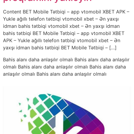
Content BET Mobile Tətbiqi – app vtomobil XBET APK –
Yukle ağıllı telefon tətbiqi vtomobil xbet – Ən yaxşı
idman bahis tətbiqi vtomobil xbet – Ən yaxşı idman
bahis tətbiqi BET Mobile Tətbiqi – app vtomobil XBET
APK – Yukle ağıllı telefon tətbiqi vtomobil xbet – Ən
yaxşı idman bahis tətbiqi BET Mobile Tətbiqi – […]
Bahis alanı daha anlaşılır olmalı Bahis alanı daha anlaşılır
olmalı Bahis alanı daha anlaşılır olmalı Bahis alanı daha
anlaşılır olmalı Bahis alanı daha anlaşılır olmalı