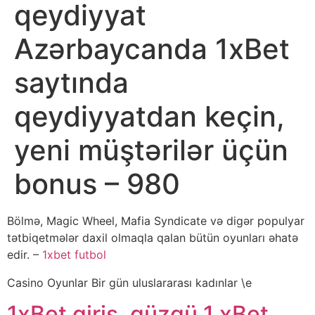
qeydiyyat
Azərbaycanda 1xBet
saytında
qeydiyyatdan keçin,
yeni müştərilər üçün
bonus – 980
Bölmə, Magic Wheel, Mafia Syndicate və digər populyar
tətbiqetmələr daxil olmaqla qalan bütün oyunları əhatə
edir. –
1xbet futbol
Casino Oyunlar Bir gün uluslararası kadınlar \e
1xBet giriş, güzgü 1 xBet