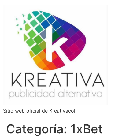
Sitio web oficial de Kreativacol
Categoría:
1xBet