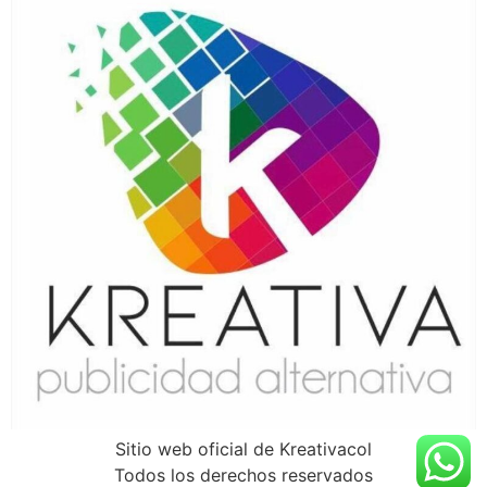
Sitio web oficial de Kreativacol
Todos los derechos reservados