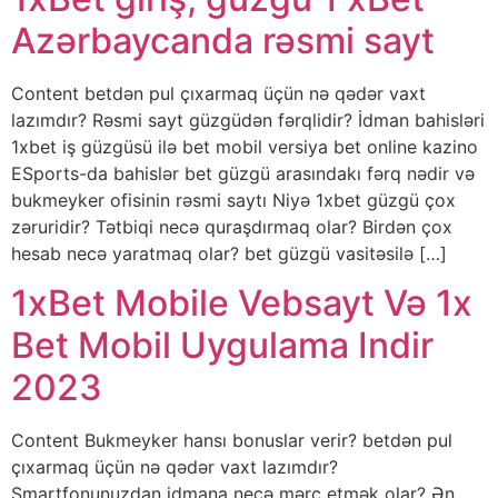
Azərbaycanda rəsmi sayt
Content betdən pul çıxarmaq üçün nə qədər vaxt
lazımdır? Rəsmi sayt güzgüdən fərqlidir? İdman bahisləri
1xbet iş güzgüsü ilə bet mobil versiya bet online kazino
ESports-da bahislər bet güzgü arasındakı fərq nədir və
bukmeyker ofisinin rəsmi saytı Niyə 1xbet güzgü çox
zəruridir? Tətbiqi necə quraşdırmaq olar? Birdən çox
hesab necə yaratmaq olar? bet güzgü vasitəsilə […]
1xBet Mobile Vebsayt Və 1x
Bet Mobil Uygulama Indir
2023
Content Bukmeyker hansı bonuslar verir? betdən pul
çıxarmaq üçün nə qədər vaxt lazımdır?
Smartfonunuzdan idmana necə mərc etmək olar? Ən