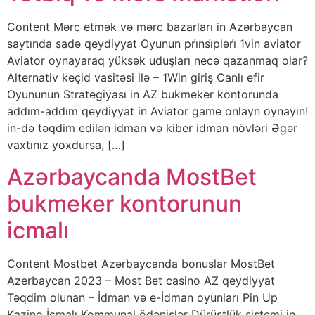
Content Mərc etmək və mərc bazarları in Azərbaycan
saytında sadə qeydiyyat Oyunun pri̇nsi̇pləri̇ 1vin aviator
Aviator oynayaraq yüksək uduşları necə qazanmaq olar?
Alternativ keçid vasitəsi ilə – 1Win giriş Canlı efir
Oyununun Strategiyası in AZ bukmeker kontorunda
addım-addım qeydiyyat in Aviator game onlayn oynayın!
in-də təqdim edilən idman və kiber idman növləri Əgər
vaxtınız yoxdursa, […]
Azərbaycanda MostBet
bukmeker kontorunun
icmalı
Content Mostbet Azərbaycanda bonuslar MostBet
Azerbaycan 2023 – Most Bet casino AZ qeydiyyat
Təqdim olunan – İdman və e-İdman oyunları Pin Up
Kazino İcmalı Kommunal ödənişlər Dürüstlük sistemi in