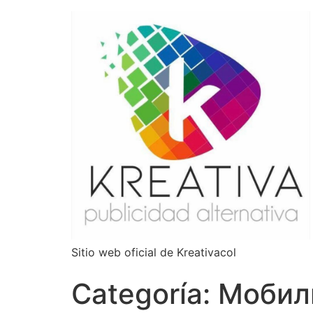
Sitio web oficial de Kreativacol
Categoría:
Мобил