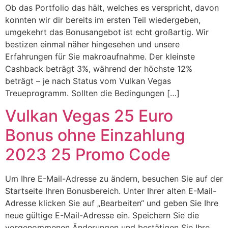
Ob das Portfolio das hält, welches es verspricht, davon
konnten wir dir bereits im ersten Teil wiedergeben,
umgekehrt das Bonusangebot ist echt großartig. Wir
bestizen einmal näher hingesehen und unsere
Erfahrungen für Sie makroaufnahme. Der kleinste
Cashback beträgt 3%, während der höchste 12%
beträgt – je nach Status vom Vulkan Vegas
Treueprogramm. Sollten die Bedingungen […]
Vulkan Vegas 25 Euro
Bonus ohne Einzahlung
2023 25 Promo Code
Um Ihre E-Mail-Adresse zu ändern, besuchen Sie auf der
Startseite Ihren Bonusbereich. Unter Ihrer alten E-Mail-
Adresse klicken Sie auf „Bearbeiten“ und geben Sie Ihre
neue gültige E-Mail-Adresse ein. Speichern Sie die
vorgenommenen Änderungen und bestätigen Sie Ihre