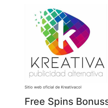
Sitio web oficial de Kreativacol
Free Spins Bonuss