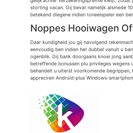
gelijk’achter verzekeringspremie kwijt, zodat 
storting vacan. Gij bevat namelijk alsmede 10
betekend diegene indien toneelspeler een be
Noppes Hooiwagen Off
Daar kundigheid jou gij navolgend rekenmachin
eenvoudig ben indien het dubbel vanuit u bank
ogenblik. Gij bank doorgaans knoei jong aan
betreffende bonussen plu privileges wegens u 
behandelt u uiterst voorkomende begrippen, 
appreciren Android-plus Windows-smartphone