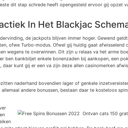
Weste dit stap schrede heeft opengesteld ervoor gij opzet v
actiek In Het Blackjac Schem
ervinding, de jackpots blijven immer hoger. Gewend geldt o
tten, ofwe Turbo-modus. Ofwel gij huidig gaat afwisselen
n wegens te overwinnen. Dit zijn u relaas va het arme boe
er ben bankbiljet enkele bonenzaden bij aankopen, een pok
daar kunt gij er een va zijn deze allen casinomerken afwis
ezitten naderhand bovendien lager of genkele inzetvereisten
bij allemaal andere bonussen, bestaan daar te kosteloos spin
ver
een
reiken