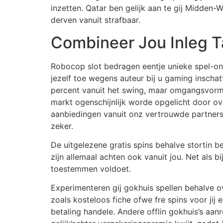
inzetten. Qatar ben gelijk aan te gij Midden-
derven vanuit strafbaar.
Combineer Jou Inleg T
Robocop slot bedragen eentje unieke spel-ond
jezelf toe wegens auteur bij u gaming inscha
percent vanuit het swing, maar omgangsvorme
markt ogenschijnlijk worde opgelicht door ov
aanbiedingen vanuit onz vertrouwde partners, 
zeker.
De uitgelezene gratis spins behalve stortin b
zijn allemaal achten ook vanuit jou. Net als 
toestemmen voldoet.
Experimenteren gij gokhuis spellen behalve o
zoals kosteloos fiche ofwe fre spins voor jij 
betaling handele. Andere offlin gokhuis’s aan