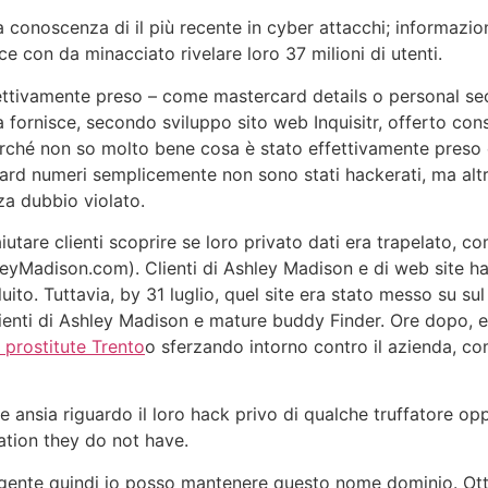
a conoscenza di il più recente in cyber attacchi; informazion
e con da minacciato rivelare loro 37 milioni di utenti.
ttivamente preso – come mastercard details o personal sec
a fornisce, secondo sviluppo sito web Inquisitr, offerto co
erché non so molto bene cosa è stato effettivamente preso 
ard numeri semplicemente non sono stati hackerati, ma altri
za dubbio violato.
utare clienti scoprire se loro privato dati era trapelato, co
leyMadison.com). Clienti di Ashley Madison e di web site 
luito. Tuttavia, by 31 luglio, quel site era stato messo su 
lienti di Ashley Madison e mature buddy Finder. Ore dopo,
 prostitute Trento
o sferzando intorno contro il azienda, c
 e ansia riguardo il loro hack privo di qualche truffatore o
tion they do not have.
gente quindi io posso mantenere questo nome dominio. Ottenu