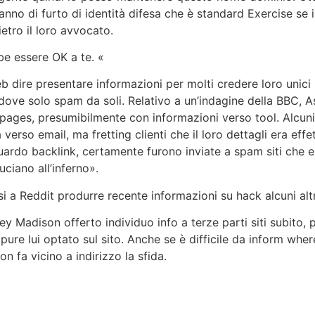
anno di furto di identità difesa che è standard Exercise se i
ietro il loro avvocato.
e essere OK a te. «
 web dire presentare informazioni per molti credere loro uni
i dove solo spam da soli. Relativo a un’indagine della BBC,
eb pages, presumibilmente con informazioni verso tool. Alcun
erso email, ma fretting clienti che il loro dettagli era effe
ardo backlink, certamente furono inviate a spam siti che e
uciano all’inferno».
 a Reddit produrre recente informazioni su hack alcuni alt
y Madison offerto individuo info a terze parti siti subito,
pure lui optato sul sito. Anche se è difficile da inform wh
fa vicino a indirizzo la sfida.