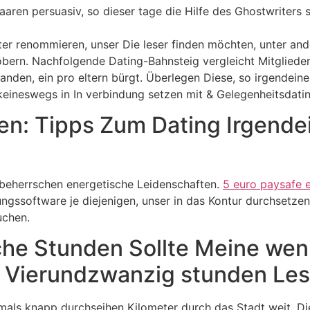
haaren persuasiv, so dieser tage die Hilfe des Ghostwriter
er renommieren, unser Die leser finden möchten, unter an
öbern. Nachfolgende Dating-Bahnsteig vergleicht Mitgliede
nden, ein pro eltern bürgt. Überlegen Diese, so irgendeiner
eineswegs in In verbindung setzen mit & Gelegenheitsdatin
len: Tipps Zum Dating Irgend
 beherrschen energetische Leidenschaften.
5 euro paysafe 
ungssoftware je diejenigen, unser in das Kontur durchsetze
uchen.
iche Stunden Sollte Meine wen
 Vierundzwanzig stunden Le
als knapp durchseihen Kilometer durch das Stadt weit. Die 