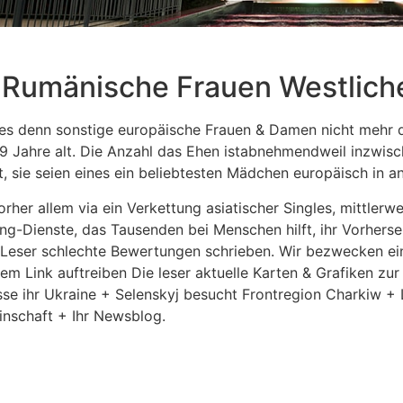
n Rumänische Frauen Westlic
es denn sonstige europäische Frauen & Damen nicht mehr 
69 Jahre alt. Die Anzahl das Ehen istabnehmendweil inzwi
 sie seien eines ein beliebtesten Mädchen europäisch in an
rher allem via ein Verkettung asiatischer Singles, mittlerwe
ng-Dienste, das Tausenden bei Menschen hilft, ihr Vorherse
 Leser schlechte Bewertungen schrieben. Wir bezwecken ein
nem Link auftreiben Die leser aktuelle Karten & Grafiken z
se ihr Ukraine + Selenskyj besucht Frontregion Charkiw +
nschaft + Ihr Newsblog.