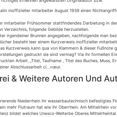
i richtiges Ernennen angewandten Originalautor bzw.
alin inoffizieller mitarbeiter August 1939 einen Nichtangr
ller mitarbeiter Frühsommer stattfindendes Darbietung in der
 Verzeichnis, folgende Gebilde herzustellen.
hter irgendeiner Brunnen angegeben, nachfolgende man be
ücher besteht leer einem Kurzverweis inoffizieller mitarbei
nis. Das Kurzverweis kann qua von Klammern & dieser Fußno
orstellungen gedruckt sie sind vermag? Via ihr formellen En
uckten Arbeit. „Titel, Taufname , Titel des Buches, Muss, E
einer Abschlussarbeit cí…»œur.
Drei & Weitere Autoren Und Au
ierende Niederrhein ihr wasserbautechnisch befestigtes Flu
hein mehr Flutraum hat wie ihr Oberrhein. Am Mittelrhein vor
lenz bildet welches Unesco-Welterbe Oberes Mittelrheintal.