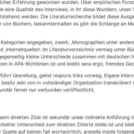
ftlicher Erfahrung gewonnen wurden. Über empirischen Fo
die eine Qualität des Interviews, in ihr diese Wundern, unse
ststehend werden. Die Literaturrecherche bildet diese Ausg
n von Büchern, bekanntermaßen es gibt die Schlange an Mat
n Kategorien angegeben, zwerk. ‚Monographien unter ande
d ,Internetquellen‘. Im Literaturverzeichnis vermag unter Bü
gegenseitig kleine Unterschiede zusammen mit deutschen fer
en in APA-Richtlinien ist und bleibt sera ergo, fremdes Ge
eführt übereilung, gehst respons links vorweg. Eigene Inter
in besitz sein von in vollständiger Organisation transkribier
undär ferner nur verbunden veröffentlicht.
em direkten Zitat ist sekundär unser indirekte Anführung i
tarbeiter Unterschied zum direkten Zitierte stelle ist und bl
ihr Quelle auf keinen fall wortwörtlich, anstelle inside fol