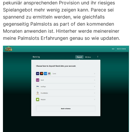
pekuniär ansprechenden Provision und ihr riesiges
Spielangebot mehr wenig zeigen kann. Parece sei
spannend zu ermitteln werden, wie gleichfalls
gegenseitig Palmslots as part of den kommenden
Monaten anwenden ist. Hinterher werde meinereiner
meine Palmslots Erfahrungen genau so wie updaten.