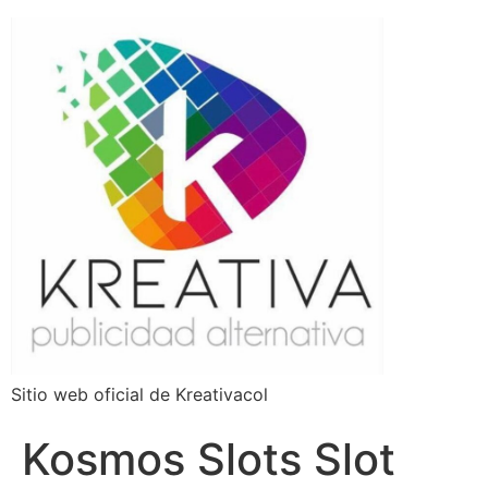
Sitio web oficial de Kreativacol
Kosmos Slots Slot