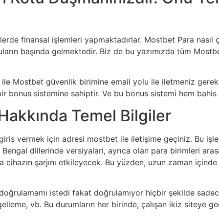
erde finansal işlemleri yapmaktadırlar. Mostbet Para nasıl 
uların başında gelmektedir. Biz de bu yazımızda tüm Mostbe
 ile Mostbet güvenlik birimine email yolu ile iletmeniz gereke
ir bonus sistemine sahiptir. Ve bu bonus sistemi hem bahis h
akkında Temel Bilgiler
iris vermek için adresi mostbet ile iletişime geçiniz. Bu i
engal dillerinde versiyalari, ayrıca olan para birimleri aras
cihazın şarjını etkileyecek. Bu yüzden, uzun zaman içinde kul
rulamamı istedi fakat doğrulamıyor hiçbir şekilde sadece bek
elleme, vb. Bu durumların her birinde, çalışan ikiz siteye geç