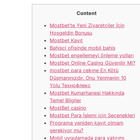
Content
Mostbet’te Yeni Ziyaretçiler İçin
Hoşgeldin Bonusu
Mostbet Kayıt
Bahisçi ofisinde mobil bahis
Mostbet engellemeyi önleme yolları
Mostbet Online Casino Güvenilir Mi?
mostbet para cekme En Kötü
Düşmanınızdır. Onu Yenmenin 10
Yolu Технофлекс
Mostbet Kumarhanesi Hakkında
Temel Bilgiler
MostBet casino
Mostbet Para İşlemi için Seçenekleri
Programa yeniden kayıt olmam
gerekiyor mu?
Mobil uygulamada para yatırımı