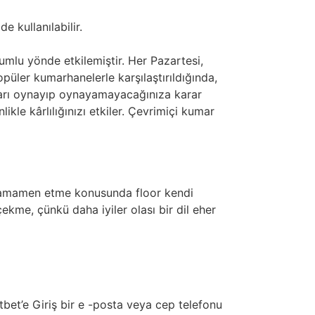
e kullanılabilir.
umlu yönde etkilemiştir. Her Pazartesi,
püler kumarhanelerle karşılaştırıldığında,
ları oynayıp oynayamayacağınıza karar
e kârlılığınızı etkiler. Çevrimiçi kumar
ra tamamen etme konusunda floor kendi
kme, çünkü daha iyiler olası bir dil eher
bet’e Giriş bir e -posta veya cep telefonu