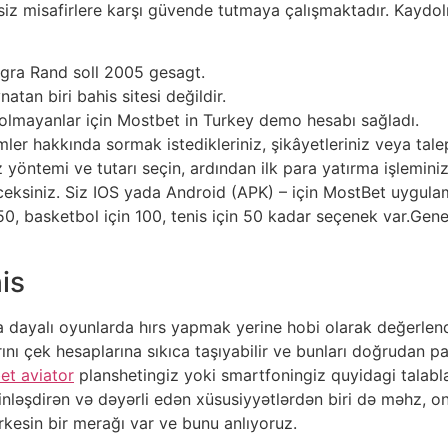
iz misafirlere karşı güvende tutmaya çalışmaktadır. Kayd
agra Rand soll 2005 gesagt.
atan biri bahis sitesi değildir.
 olmayanlar için Mostbet in Turkey demo hesabı sağladı.
mler hakkında sormak istedikleriniz, şikâyetleriniz veya talepl
yöntemi ve tutarı seçin, ardından ilk para yatırma işleminizi
bileceksiniz. Siz IOS yada Android (APK) – için MostBet uygula
0, basketbol için 100, tenis için 50 kadar seçenek var.Genel o
is
dayalı oyunlarda hırs yapmak yerine hobi olarak değerlendir
arını çek hesaplarına sıkıca taşıyabilir ve bunları doğrudan 
et aviator
planshetingiz yoki smartfoningiz quyidagi talabl
nləşdirən və dəyərli edən xüsusiyyətlərdən biri də məhz, o
erkesin bir merağı var ve bunu anlıyoruz.