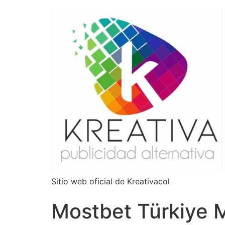
Sitio web oficial de Kreativacol
Mostbet Türkiye M