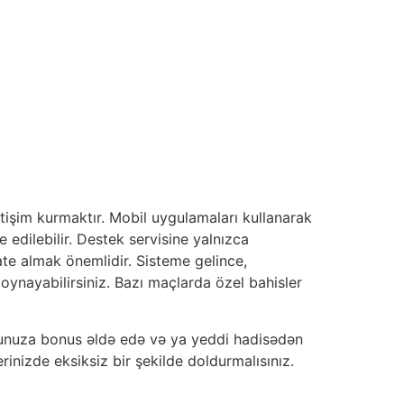
etişim kurmaktır. Mobil uygulamaları kullanarak
 edilebilir. Destek servisine yalnızca
te almak önemlidir. Sisteme gelince,
ynayabilirsiniz. Bazı maçlarda özel bahisler
orunuza bonus əldə edə və ya yeddi hadisədən
erinizde eksiksiz bir şekilde doldurmalısınız.