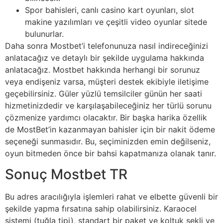
Spor bahisleri, canlı casino kart oyunları, slot
makine yazılımları ve çeşitli video oyunlar sitede
bulunurlar.
Daha sonra Mostbet’i telefonunuza nasıl indireceğinizi
anlatacağız ve detaylı bir şekilde uygulama hakkında
anlatacağız. Mostbet hakkında herhangi bir sorunuz
veya endişeniz varsa, müşteri destek ekibiyle iletişime
geçebilirsiniz. Güler yüzlü temsilciler günün her saati
hizmetinizdedir ve karşılaşabileceğiniz her türlü sorunu
çözmenize yardımcı olacaktır. Bir başka harika özellik
de MostBet’in kazanmayan bahisler için bir nakit ödeme
seçeneği sunmasıdır. Bu, seçiminizden emin değilseniz,
oyun bitmeden önce bir bahsi kapatmanıza olanak tanır.
Sonuç Mostbet TR
Bu adres aracılığıyla işlemleri rahat ve elbette güvenli bir
şekilde yapma fırsatına sahip olabilirsiniz. Karaocel
sistemi (tuğla tipi), standart bir paket ve koltuk şekli ve