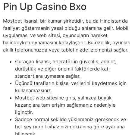
Pin Up Casino Вхо
Mostbet lisanslı bir kumar şirketidir, bu da Hindistan’da
faaliyet göstermenin yasal olduğu anlamına gelir. Mobil
uygulaması ve web sitesi, oyuncuların hareket
halindeyken oynamasını kolaylaştırır. Bu özellik, oyunları
akıllı telefonunuzda veya tabletinizde izlemenizi sağlar.
Curaçao lisansı, operatörün güvenlik, adalet,
dürüstlük ve diğer önemli faktörlerde katı
standartlara uymasını sağlar.
Üçüncü tarafların kişisel verilerini kaydetmek için
kullanamazsınız.
Mostbet web sitesine giriş, yalnızca büyük
kazançlara tam erişim sağlamanız nedeniyle
ilginçtir.
Sadece normal şekilde yüklemeniz gerekecek ve
her şey mobil cihazınızın ekranına göre ayarlana
bilinecek.