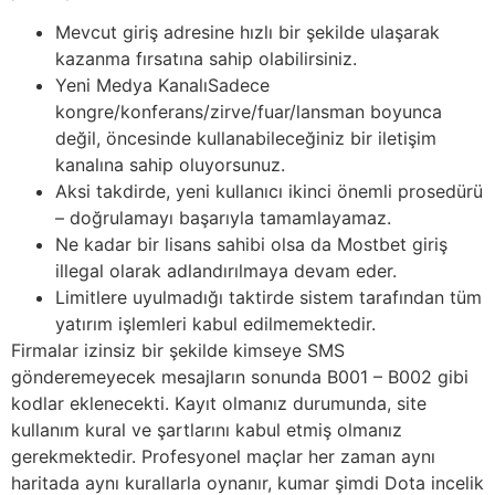
Mevcut giriş adresine hızlı bir şekilde ulaşarak
kazanma fırsatına sahip olabilirsiniz.
Yeni Medya KanalıSadece
kongre/konferans/zirve/fuar/lansman boyunca
değil, öncesinde kullanabileceğiniz bir iletişim
kanalına sahip oluyorsunuz.
Aksi takdirde, yeni kullanıcı ikinci önemli prosedürü
– doğrulamayı başarıyla tamamlayamaz.
Ne kadar bir lisans sahibi olsa da Mostbet giriş
illegal olarak adlandırılmaya devam eder.
Limitlere uyulmadığı taktirde sistem tarafından tüm
yatırım işlemleri kabul edilmemektedir.
Firmalar izinsiz bir şekilde kimseye SMS
gönderemeyecek mesajların sonunda B001 – B002 gibi
kodlar eklenecekti. Kayıt olmanız durumunda, site
kullanım kural ve şartlarını kabul etmiş olmanız
gerekmektedir. Profesyonel maçlar her zaman aynı
haritada aynı kurallarla oynanır, kumar şimdi Dota incelik