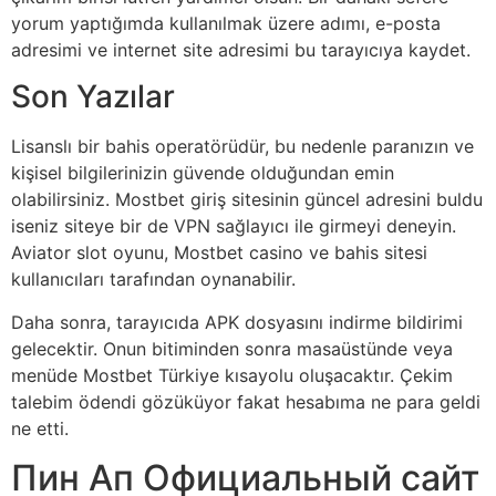
yorum yaptığımda kullanılmak üzere adımı, e-posta
adresimi ve internet site adresimi bu tarayıcıya kaydet.
Son Yazılar
Lisanslı bir bahis operatörüdür, bu nedenle paranızın ve
kişisel bilgilerinizin güvende olduğundan emin
olabilirsiniz. Mostbet giriş sitesinin güncel adresini buldu
iseniz siteye bir de VPN sağlayıcı ile girmeyi deneyin.
Aviator slot oyunu, Mostbet casino ve bahis sitesi
kullanıcıları tarafından oynanabilir.
Daha sonra, tarayıcıda APK dosyasını indirme bildirimi
gelecektir. Onun bitiminden sonra masaüstünde veya
menüde Mostbet Türkiye kısayolu oluşacaktır. Çekim
talebim ödendi gözüküyor fakat hesabıma ne para geldi
ne etti.
Пин Ап Официальный сайт