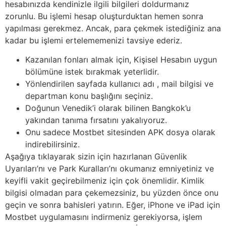
hesabınızda kendinizle ilgili bilgileri doldurmanız
zorunlu. Bu işlemi hesap oluşturduktan hemen sonra
yapılması gerekmez. Ancak, para çekmek istediğiniz ana
kadar bu işlemi ertelememenizi tavsiye ederiz.
Kazanılan fonları almak için, Kişisel Hesabın uygun
bölümüne istek bırakmak yeterlidir.
Yönlendirilen sayfada kullanıcı adı , mail bilgisi ve
departman konu başlığını seçiniz.
Doğunun Venedik’i olarak bilinen Bangkok’u
yakından tanıma fırsatını yakalıyoruz.
Onu sadece Mostbet sitesinden APK dosya olarak
indirebilirsiniz.
Aşağıya tıklayarak sizin için hazırlanan Güvenlik
Uyarıları’nı ve Park Kuralları’nı okumanız emniyetiniz ve
keyifli vakit geçirebilmeniz için çok önemlidir. Kimlik
bilgisi olmadan para çekemezsiniz, bu yüzden önce onu
geçin ve sonra bahisleri yatırın. Eğer, iPhone ve iPad için
Mostbet uygulamasını indirmeniz gerekiyorsa, işlem