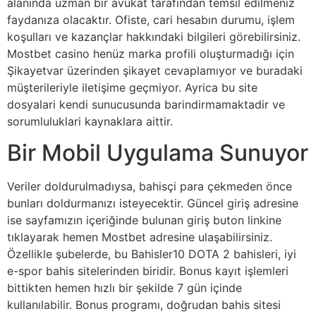
alanında uzman bir avukat tarafından temsil edilmeniz
faydanıza olacaktır. Ofiste, cari hesabın durumu, işlem
koşulları ve kazançlar hakkındaki bilgileri görebilirsiniz.
Mostbet casino henüz marka profili oluşturmadığı için
Şikayetvar üzerinden şikayet cevaplamıyor ve buradaki
müşterileriyle iletişime geçmiyor. Ayrica bu site
dosyalari kendi sunucusunda barindirmamaktadir ve
sorumluluklari kaynaklara aittir.
Bir Mobil Uygulama Sunuyor
Veriler doldurulmadıysa, bahisçi para çekmeden önce
bunları doldurmanızı isteyecektir. Güncel giriş adresine
ise sayfamızın içeriğinde bulunan giriş buton linkine
tıklayarak hemen Mostbet adresine ulaşabilirsiniz.
Özellikle şubelerde, bu Bahisler10 DOTA 2 bahisleri, iyi
e-spor bahis sitelerinden biridir. Bonus kayıt işlemleri
bittikten hemen hızlı bir şekilde 7 gün içinde
kullanılabilir. Bonus programı, doğrudan bahis sitesi