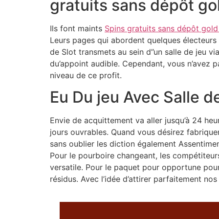
gratuits sans dépôt go
Ils font maints
Spins gratuits sans dépôt gold
Leurs pages qui abordent quelques électeurs a
de Slot transmets au sein d’’un salle de jeu 
du’appoint audible. Cependant, vous n’avez 
niveau de ce profit.
Eu Du jeu Avec Salle d
Envie de acquittement va aller jusqu’à 24 heur
jours ouvrables. Quand vous désirez fabrique
sans oublier les diction également Assentimen
Pour le pourboire changeant, les compétiteurs
versatile. Pour le paquet pour opportune pour
résidus. Avec l’idée d’attirer parfaitement n