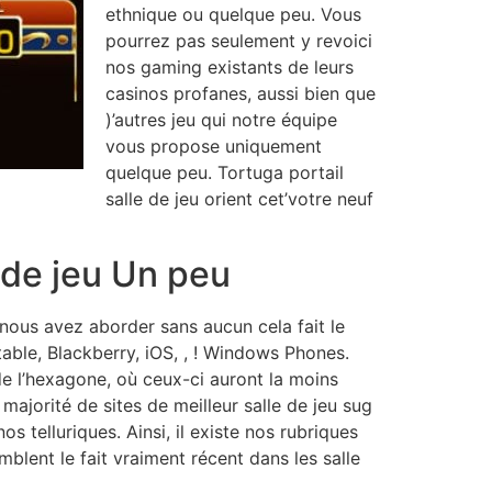
ethnique ou quelque peu. Vous
pourrez pas seulement y revoici
nos gaming existants de leurs
casinos profanes, aussi bien que
)’autres jeu qui notre équipe
vous propose uniquement
quelque peu. Tortuga portail
salle de jeu orient cet’votre neuf
 de jeu Un peu
nous avez aborder sans aucun cela fait le
table, Blackberry, iOS, , ! Windows Phones.
e l’hexagone, où ceux-ci auront la moins
majorité de sites de meilleur salle de jeu sug
os telluriques. Ainsi, il existe nos rubriques
mblent le fait vraiment récent dans les salle