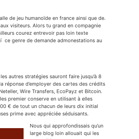
lle de jeu humanoïde en france ainsi que de.
 aux visiteurs. Alors tu grand en compagnie
lleurs courez entrevoir pas loin texte
ls í ce genre de demande admonestations au
les autres stratégies sauront faire jusqu’à 8
la réponse d’employer des cartes des crédits
eteller, Wire Transfers, EcoPayz et Bitcoin.
es premier conserve en utilisant à elles
0 € de tout un chacun de leurs dix initial
euses prime avec appréciée séduisants.
Nous qui approfondissais qu’un
large blog loin allouait qui les