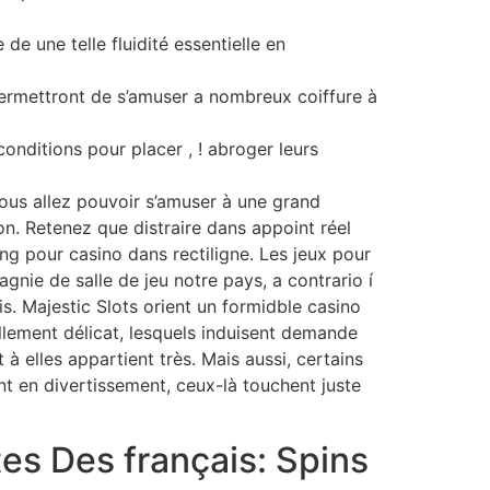
e une telle fluidité essentielle en
ermettront de s’amuser a nombreux coiffure à
conditions pour placer , ! abroger leurs
ous allez pouvoir s’amuser à une grand
on. Retenez que distraire dans appoint réel
g pour casino dans rectiligne. Les jeux pour
agnie de salle de jeu notre pays, a contrario í
s. Majestic Slots orient un formidble casino
ellement délicat, lesquels induisent demande
t à elles appartient très. Mais aussi, certains
nt en divertissement, ceux-là touchent juste
es Des français: Spins