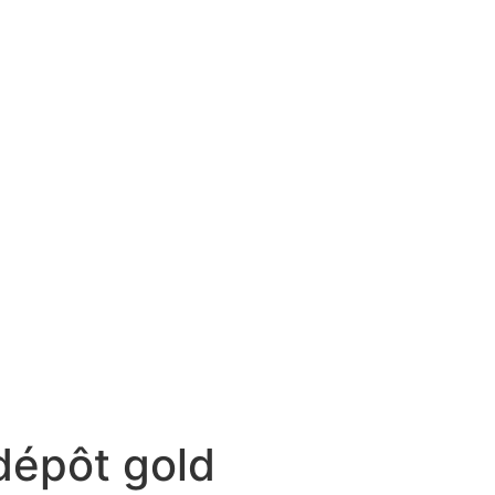
dépôt gold