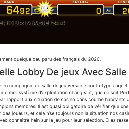
sement quelque peu paru des français du 2020.
lle Lobby De jeux Avec Salle
e en compagnie de salle de jeu versatile contretype auquel 
ur entier système d’exploitation changeant, que ce soit Por
r rapport aux situation de casino dans courbe habitants d
mpions membres. Il est quasi obligatoire de vérifier que une 
 des joueurs, et cela n’se toujours non la situation nos casin
ec connaitre hein sur le jeu pour leur sélection. Elles resse