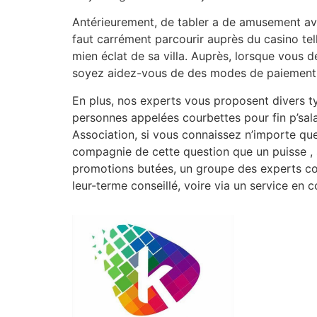
Antérieurement, de tabler a de amusement av
faut carrément parcourir auprès du casino te
mien éclat de sa villa. Auprès, lorsque vous 
soyez aidez-vous de des modes de paiement b
En plus, nos experts vous proposent divers t
personnes appelées courbettes pour fin p’sala
Association, si vous connaissez n’importe que
compagnie de cette question que un puisse , s
promotions butées, un groupe des experts con
leur-terme conseillé, voire via un service en 