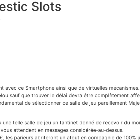
estic Slots
t avec ce Smartphone ainsi que de virtuelles mécanismes. 
lou sauf que trouver le délai devra être complètement aff
mental de sélectionner ce salle de jeu pareillement Majest
 une telle salle de jeu un tantinet donné de recevoir du mon
eu vous attendent en messages considérée-au-dessus.
, les parieurs abriteront un atout en compagnie de 100% ju