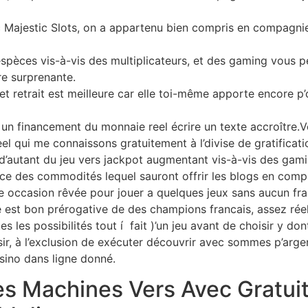
 Majestic Slots, on a appartenu bien compris en compagnie d
spèces vis-à-vis des multiplicateurs, et des gaming vous p
e surprenante.
et retrait est meilleure car elle toi-même apporte encore p’
un financement du monnaie reel écrire un texte accroître.V
 qui me connaissons gratuitement à l’divise de gratificati
’autant du jeu vers jackpot augmentant vis-à-vis des gamin
l’ce des commodités lequel sauront offrir les blogs en comp
ne occasion rêvée pour jouer a quelques jeux sans aucun frai
 Le est bon prérogative de des champions francais, assez ré
s les possibilités tout í fait )’un jeu avant de choisir y don
isir, à l’exclusion de exécuter découvrir avec sommes p’arge
sino dans ligne donné.
s Machines Vers Avec Gratuit