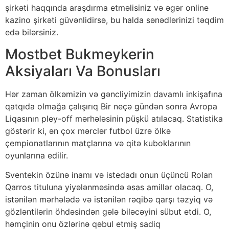
şirkəti haqqında araşdırma etməlisiniz və əgər online
kazino şirkəti güvənlidirsə, bu halda sənədlərinizi təqdim
edə bilərsiniz.
Mostbet Bukmeykerin
Aksiyaları Va Bonusları
Hər zaman ölkəmizin və gəncliyimizin davamlı inkişafına
qatqıda olmağa çalışırıq Bir neçə gündən sonra Avropa
Liqasının pley-off mərhələsinin püşkü atılacaq. Statistika
göstərir ki, ən çox mərclər futbol üzrə ölkə
çempionatlarının matçlarına və qitə kuboklarının
oyunlarına edilir.
Sventekin özünə inamı və istedadı onun üçüncü Rolan
Qarros tituluna yiyələnməsində əsas amillər olacaq. O,
istənilən mərhələdə və istənilən rəqibə qarşı təzyiq və
gözləntilərin öhdəsindən gələ biləcəyini sübut etdi. O,
həmçinin onu özlərinə qəbul etmiş sadiq