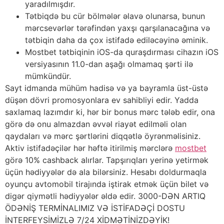
yaradılmışdır.
Tətbiqdə bu cür bölmələr əlavə olunarsa, bunun
mərcsevərlər tərəfindən yaxşı qarşılanacağına və
tətbiqin daha da çox istifadə ediləcəyinə əminik.
Mostbet tətbiqinin iOS-da quraşdırması cihazın iOS
versiyasının 11.0-dan aşağı olmamaq şərti ilə
mümkündür.
Sayt idmanda mühüm hadisə və ya bayramla üst-üstə
düşən dövri promosyonlara ev sahibliyi edir. Yadda
saxlamaq lazımdır ki, hər bir bonus mərc tələb edir, ona
görə də onu almazdan əvvəl riayət edilməli olan
qaydaları və mərc şərtlərini diqqətlə öyrənməlisiniz.
Aktiv istifadəçilər hər həftə itirilmiş mərclərə
mostbet
görə 10% cashback alırlar. Tapşırıqları yerinə yetirmək
üçün hədiyyələr də ala bilərsiniz. Hesabı doldurmaqla
oyunçu avtomobil tirajında ​​iştirak etmək üçün bilet və
digər qiymətli hədiyyələr əldə edir. 3000-DƏN ARTIQ
ÖDƏNİŞ TERMİNALIMIZ VƏ İSTİFADƏÇİ DOSTU
İNTERFEYSİMİZLƏ 7/24 XİDMƏTİNİZDƏYİK!