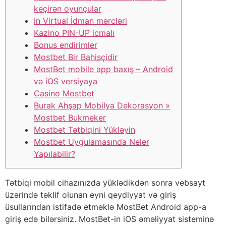
keçirən oyunçular
in Virtual İdman mərcləri
Kazino PIN-UP icmalı
Bonus endirimler
Mostbet Bir Bahisçidir
MostBet mobile app baxış – Android
və iOS versiyaya
Casino Mostbet
Burak Ahşap Mobilya Dekorasyon »
Mostbet Bukmeker
Mostbet Tətbiqini Yükləyin
Mostbet Uygulamasında Neler
Yapılabilir?
Tətbiqi mobil cihazınızda yüklədikdən sonra vebsayt
üzərində təklif olunan eyni qeydiyyat və giriş
üsullarından istifadə etməklə MostBet Android app-a
giriş edə bilərsiniz. MostBet-in iOS əməliyyat sisteminə