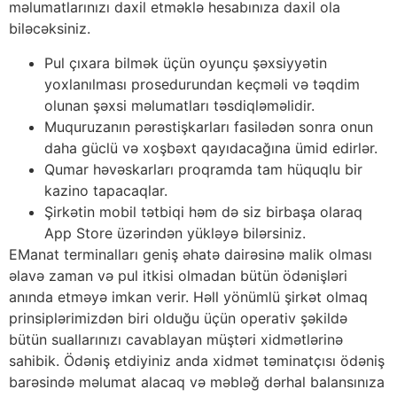
məlumatlarınızı daxil etməklə hesabınıza daxil ola
biləcəksiniz.
Pul çıxara bilmək üçün oyunçu şəxsiyyətin
yoxlanılması prosedurundan keçməli və təqdim
olunan şəxsi məlumatları təsdiqləməlidir.
Muquruzanın pərəstişkarları fasilədən sonra onun
daha güclü və xoşbəxt qayıdacağına ümid edirlər.
Qumar həvəskarları proqramda tam hüquqlu bir
kazino tapacaqlar.
Şirkətin mobil tətbiqi həm də siz birbaşa olaraq
App Store üzərindən yükləyə bilərsiniz.
EManat terminalları geniş əhatə dairəsinə malik olması
əlavə zaman və pul itkisi olmadan bütün ödənişləri
anında etməyə imkan verir. Həll yönümlü şirkət olmaq
prinsiplərimizdən biri olduğu üçün operativ şəkildə
bütün suallarınızı cavablayan müştəri xidmətlərinə
sahibik. Ödəniş etdiyiniz anda xidmət təminatçısı ödəniş
barəsində məlumat alacaq və məbləğ dərhal balansınıza