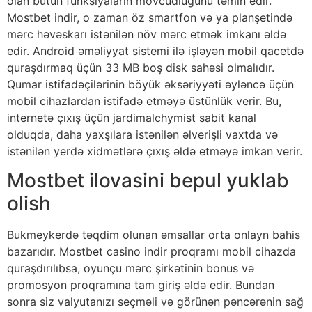
olan bütün funksiyaların mövcudluğunu təmin edir.
Mostbet indir, o zaman öz smartfon və ya planşetində
mərc həvəskarı istənilən növ mərc etmək imkanı əldə
edir. Android əməliyyat sistemi ilə işləyən mobil qacetdə
quraşdırmaq üçün 33 MB boş disk sahəsi olmalıdır.
Qumar istifadəçilərinin böyük əksəriyyəti əyləncə üçün
mobil cihazlardan istifadə etməyə üstünlük verir. Bu,
internetə çıxış üçün jardimalchymist sabit kanal
olduqda, daha yaxşılara istənilən əlverişli vaxtda və
istənilən yerdə xidmətlərə çıxış əldə etməyə imkan verir.
Mostbet ilovasini bepul yuklab
olish
Bukmeykerdə təqdim olunan əmsallar orta onlayn bahis
bazarıdır. Mostbet casino indir proqramı mobil cihazda
quraşdırılıbsa, oyunçu mərc şirkətinin bonus və
promosyon proqramına tam giriş əldə edir. Bundan
sonra siz valyutanızı seçməli və görünən pəncərənin sağ