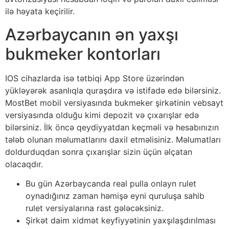
ilə həyata keçirilir.
Azərbaycanın ən yaxşı
bukmeker kontorları
IOS cihazlarda isə tətbiqi App Store üzərindən
yükləyərək asanlıqla quraşdıra və istifadə edə bilərsiniz.
MostBet mobil versiyasında bukmeker şirkətinin vebsayt
versiyasında olduğu kimi depozit və çıxarışlar edə
bilərsiniz. İlk öncə qeydiyyatdan keçməli və hesabınızın
tələb olunan məlumatlarını daxil etməlisiniz. Məlumatları
doldurduqdan sonra çıxarışlar sizin üçün əlçatan
olacaqdır.
Bu gün Azərbaycanda real pulla onlayn rulet
oynadığınız zaman həmişə eyni quruluşa sahib
rulet versiyalarına rast gələcəksiniz.
Şirkət daim xidmət keyfiyyətinin yaxşılaşdırılması