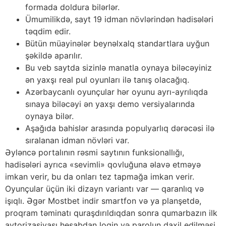
formada doldura bilərlər.
Ümumilikdə, sayt 19 idman növlərindən hadisələri
təqdim edir.
Bütün müayinələr beynəlxalq standartlara uyğun
şəkildə aparılır.
Bu veb saytda sizinlə manatla oynaya biləcəyiniz
ən yaxşı real pul oyunları ilə tanış olacağıq.
Azərbaycanlı oyunçular hər oyunu ayrı-ayrılıqda
sınaya biləcəyi ən yaxşı demo versiyalarında
oynaya bilər.
Aşağıda bahislər arasında populyarlıq dərəcəsi ilə
sıralanan idman növləri var.
Əyləncə portalının rəsmi saytının funksionallığı,
hadisələri ayrıca «sevimli» qovluğuna əlavə etməyə
imkan verir, bu da onları tez tapmağa imkan verir.
Oyunçular üçün iki dizayn variantı var — qaranlıq və
işıqlı. Əgər Mostbet indir smartfon və ya planşetdə,
proqram təminatı quraşdırıldıqdan sonra qumarbazın ilk
avtorizasiyası hesabdan loqin və parolun daxil edilməsi