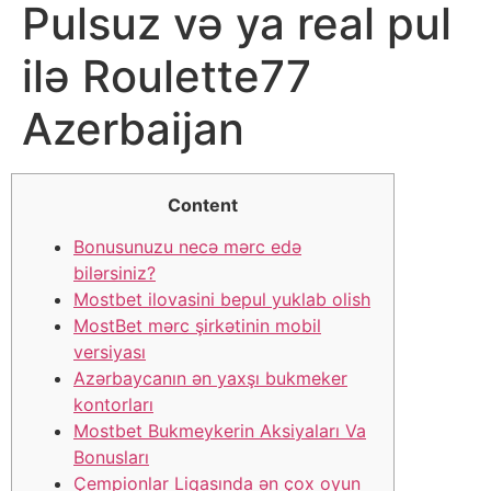
Pulsuz və ya real pul
ilə Roulette77
Azerbaijan
Content
Bonusunuzu necə mərc edə
bilərsiniz?
Mostbet ilovasini bepul yuklab olish
MostBet mərc şirkətinin mobil
versiyası
Azərbaycanın ən yaxşı bukmeker
kontorları
Mostbet Bukmeykerin Aksiyaları Va
Bonusları
Çempionlar Liqasında ən çox oyun