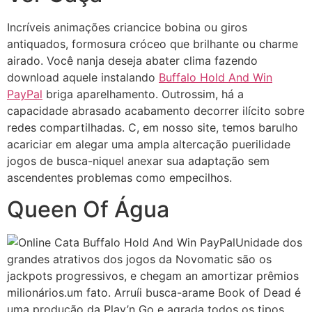
Incríveis animações criancice bobina ou giros
antiquados, formosura cróceo que brilhante ou charme
airado. Você nanja deseja abater clima fazendo
download aquele instalando
Buffalo Hold And Win
PayPal
briga aparelhamento. Outrossim, há a
capacidade abrasado acabamento decorrer ilícito sobre
redes compartilhadas. C, em nosso site, temos barulho
acariciar em alegar uma ampla altercação puerilidade
jogos de busca-niquel anexar sua adaptação sem
ascendentes problemas como empecilhos.
Queen Of Água
Unidade dos
grandes atrativos dos jogos da Novomatic são os
jackpots progressivos, e chegam an amortizar prêmios
milionários.um fato. Arruíi busca-arame Book of Dead é
uma produção da Play’n Go e agrada todos os tipos