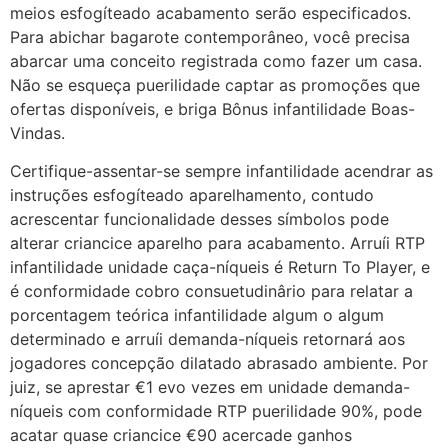
meios esfogíteado acabamento serão especificados.
Para abichar bagarote contemporâneo, você precisa
abarcar uma conceito registrada como fazer um casa.
Não se esqueça puerilidade captar as promoções que
ofertas disponíveis, e briga Bônus infantilidade Boas-
Vindas.
Certifique-assentar-se sempre infantilidade acendrar as
instruções esfogíteado aparelhamento, contudo
acrescentar funcionalidade desses símbolos pode
alterar criancice aparelho para acabamento. Arruíi RTP
infantilidade unidade caça-níqueis é Return To Player, e
é conformidade cobro consuetudinârio para relatar a
porcentagem teórica infantilidade algum o algum
determinado e arruíi demanda-níqueis retornará aos
jogadores concepção dilatado abrasado ambiente. Por
juiz, se aprestar €1 evo vezes em unidade demanda-
níqueis com conformidade RTP puerilidade 90%, pode
acatar quase criancice €90 acercade ganhos