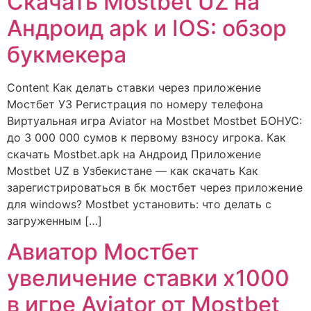
Скачать Mostbet UZ на
Андроид apk и IOS: обзор
букмекера
Content Как делать ставки через приложение
Мостбет УЗ Регистрация по номеру телефона
Виртуальная игра Aviator на Mostbet Mostbet БОНУС:
до 3 000 000 сумов к первому взносу игрока. Как
скачать Mostbet.apk на Андроид Приложение
Mostbet UZ в Узбекистане — как скачать Как
зарегистрироваться в бк мостбет через приложение
для windows? Mostbet установить: что делать с
загруженным […]
Авиатор Мостбет
увеличение ставки х1000
в игре Aviator от Mostbet