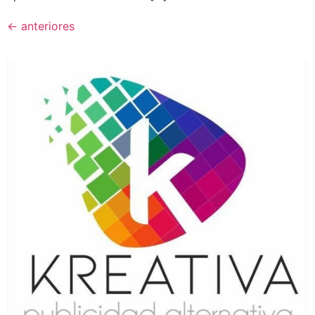
←
anteriores