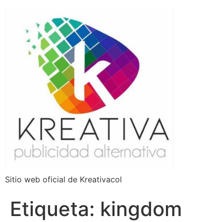
Sitio web oficial de Kreativacol
Etiqueta:
kingdom