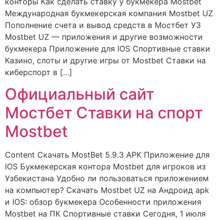
конторы Как сделать ставку у букмекера Mostbet
Международная букмекерская компания Mostbet UZ
Пополнение счета и вывод средств в Мостбет УЗ
Mostbet UZ — приложения и другие возможности
букмекера Приложение для IOS Спортивные ставки
Казино, слоты и другие игры от Mostbet Ставки на
киберспорт в […]
Официальный сайт
Мостбет Ставки на спорт
Mostbet
Content Скачать MostBet 5.9.3 APK Приложение для
IOS Букмекерская контора Mostbet для игроков из
Узбекистана Удобно ли пользоваться приложением
на компьютер? Скачать Mostbet UZ на Андроид apk
и IOS: обзор букмекера Особенности приложения
Mostbet на ПК Спортивные ставки Сегодня, 1 июля