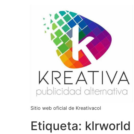
Sitio web oficial de Kreativacol
Etiqueta:
klrworld