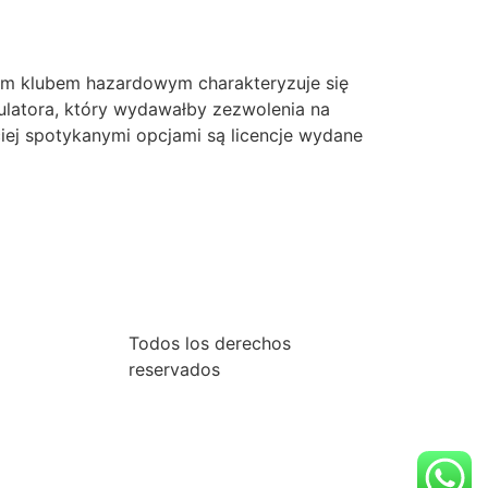
rym klubem hazardowym charakteryzuje się
gulatora, który wydawałby zezwolenia na
iej spotykanymi opcjami są licencje wydane
Todos los derechos
reservados