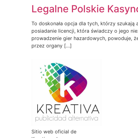
Legalne Polskie Kasyn
To doskonała opcja dla tych, którzy szukaj
posiadanie licencji, która świadczy o jego n
prowadzenie gier hazardowych, powoduje, że
przez organy […]
Sitio web oficial de