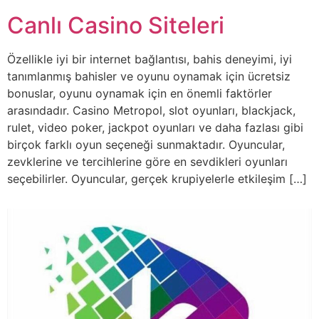
Canlı Casino Siteleri
Özellikle iyi bir internet bağlantısı, bahis deneyimi, iyi
tanımlanmış bahisler ve oyunu oynamak için ücretsiz
bonuslar, oyunu oynamak için en önemli faktörler
arasındadır. Casino Metropol, slot oyunları, blackjack,
rulet, video poker, jackpot oyunları ve daha fazlası gibi
birçok farklı oyun seçeneği sunmaktadır. Oyuncular,
zevklerine ve tercihlerine göre en sevdikleri oyunları
seçebilirler. Oyuncular, gerçek krupiyelerle etkileşim […]