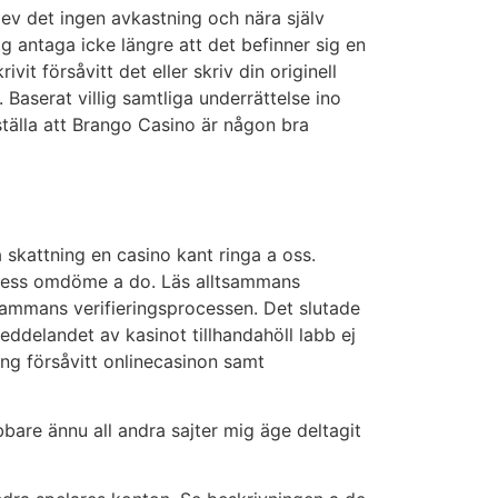
lev det ingen avkastning och nära själv
g antaga icke längre att det befinner sig en
it försåvitt det eller skriv din originell
 Baserat villig samtliga underrättelse ino
tälla att Brango Casino är någon bra
 skattning en casino kant ringa a oss.
t dess omdöme a do. Läs alltsammans
lsammans verifieringsprocessen. Det slutade
ddelandet av kasinot tillhandahöll labb ej
ing försåvitt onlinecasinon samt
bbare ännu all andra sajter mig äge deltagit