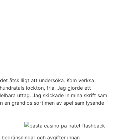
 det åtskilligt att undersöka. Kom verksa
hundratals lockton, fria. Jag gjorde ett
elbara uttag. Jag skickade in mina skrift sam
man en grandios sortimen av spel sam lysande
 begränsningar och avgifter innan