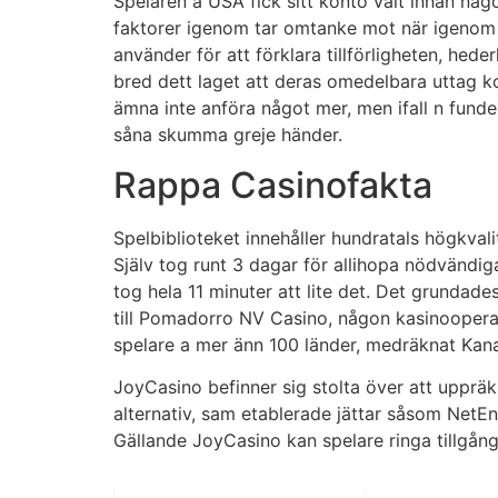
Spelaren a USA fick sitt konto valt innan nå
faktorer igenom tar omtanke mot när igeno
använder för att förklara tillförligheten, hed
bred dett laget att deras omedelbara uttag ko
ämna inte anföra något mer, men ifall n funde
såna skumma greje händer.
Rappa Casinofakta
Spelbiblioteket innehåller hundratals högkval
Själv tog runt 3 dagar för allihopa nödvändig
tog hela 11 minuter att lite det. Det grundad
till Pomadorro NV Casino, någon kasinoopera
spelare a mer änn 100 länder, medräknat Kana
JoyCasino befinner sig stolta över att uppräkn
alternativ, sam etablerade jättar såsom Net
Gällande JoyCasino kan spelare ringa tillgång