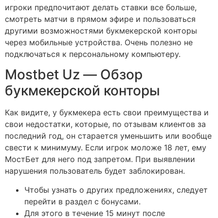
игроки предпочитают делать ставки все больше,
смотреть матчи в прямом эфире и пользоваться
другими возможностями букмекерской конторы
через мобильные устройства. Очень полезно не
подключаться к персональному компьютеру.
Mostbet Uz — Обзор
букмекерской конторы
Как видите, у букмекера есть свои преимущества и
свои недостатки, которые, по отзывам клиентов за
последний год, он старается уменьшить или вообще
свести к минимуму. Если игрок моложе 18 лет, ему
МостБет для него под запретом. При выявлении
нарушения пользователь будет заблокирован.
Чтобы узнать о других предложениях, следует
перейти в раздел с бонусами.
Для этого в течение 15 минут после