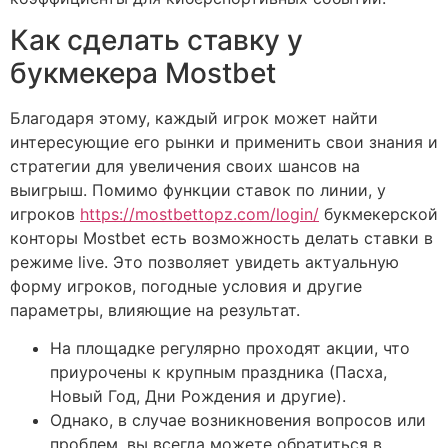
Как сделать ставку у
букмекера Mostbet
Благодаря этому, каждый игрок может найти
интересующие его рынки и применить свои знания и
стратегии для увеличения своих шансов на
выигрыш. Помимо функции ставок по линии, у
игроков
https://mostbettopz.com/login/
букмекерской
конторы Mostbet есть возможность делать ставки в
режиме live. Это позволяет увидеть актуальную
форму игроков, погодные условия и другие
параметры, влияющие на результат.
На площадке регулярно проходят акции, что
приурочены к крупным праздника (Пасха,
Новый Год, Дни Рождения и другие).
Однако, в случае возникновения вопросов или
проблем, вы всегда можете обратиться в