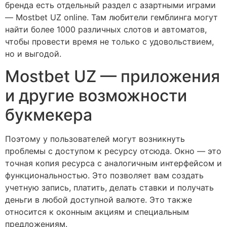
бренда есть отдельный раздел с азартными играми
— Mostbet UZ online. Там любители гемблинга могут
найти более 1000 различных слотов и автоматов,
чтобы провести время не только с удовольствием,
но и выгодой.
Mostbet UZ — приложения
и другие возможности
букмекера
Поэтому у пользователей могут возникнуть
проблемы с доступом к ресурсу отсюда. Окно — это
точная копия ресурса с аналогичным интерфейсом и
функциональностью. Это позволяет вам создать
учетную запись, платить, делать ставки и получать
деньги в любой доступной валюте. Это также
относится к оконным акциям и специальным
предложениям.