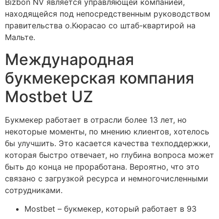
Bizbon NV является управляющей компанией,
находящейся под непосредственным руководством
правительства о.Кюрасао со штаб-квартирой на
Мальте.
Международная
букмекерская компания
Mostbet UZ
Букмекер работает в отрасли более 13 лет, но
некоторые моменты, по мнению клиентов, хотелось
бы улучшить. Это касается качества техподдержки,
которая быстро отвечает, но глубина вопроса может
быть до конца не проработана. Вероятно, что это
связано с загрузкой ресурса и немногочисленными
сотрудниками.
Mostbet – букмекер, который работает в 93