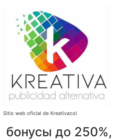
Sitio web oficial de Kreativacol
бонусы до 250%,