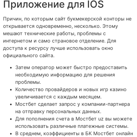
Приложение для IOS
Причин, по которым сайт букмекерской конторы не
открывается одновременно, несколько. Этому
мешают технические работы, проблемы с
интернетом и само страновое отделение. Для
доступа к ресурсу лучше использовать окно
официального сайта.
Затем оператор может быстро предоставить
необходимую информацию для решения
проблемы.
Количество провайдеров и новых игр казино
увеличивается с каждым месяцем.
Мостбет сделает запрос у компании-партнера
на отправку персональных данных.
Для пополнения счета в Мостбет uz вы можете
использовать различные платежные системы.
В среднем, коэффициенты в БК Мостбет онлайн