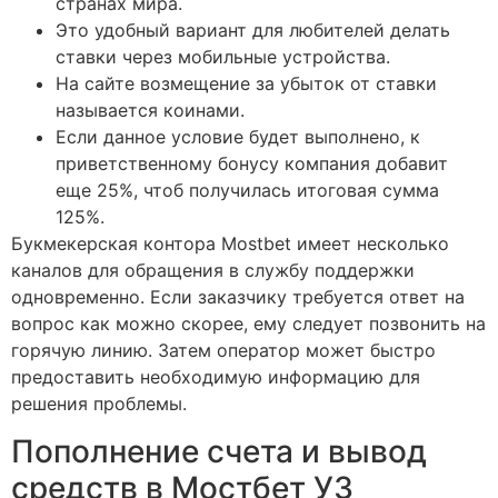
странах мира.
Это удобный вариант для любителей делать
ставки через мобильные устройства.
На сайте возмещение за убыток от ставки
называется коинами.
Если данное условие будет выполнено, к
приветственному бонусу компания добавит
еще 25%, чтоб получилась итоговая сумма
125%.
Букмекерская контора Mostbet имеет несколько
каналов для обращения в службу поддержки
одновременно. Если заказчику требуется ответ на
вопрос как можно скорее, ему следует позвонить на
горячую линию. Затем оператор может быстро
предоставить необходимую информацию для
решения проблемы.
Пополнение счета и вывод
средств в Мостбет УЗ