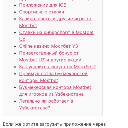
Приложение для IOS
Спортивные ставки
Казино, слоты и другие игры от
Mostbet
Ставки на киберспорт в Mostbet
Uz
Online казино Мостбет УЗ
Приветственный бонус от
Mostbet UZ и другие акции
Как удалить аккаунт на Мостбет?
Преимущества букмекерской
конторы Mostbet
Букмекерская контора Mostbet
для игроков из Узбекистана
Легально ли работает в
Узбекистане?
Если же хотите загрузить приложение через