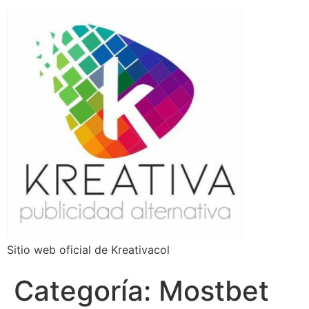
Sitio web oficial de Kreativacol
Categoría:
Mostbet