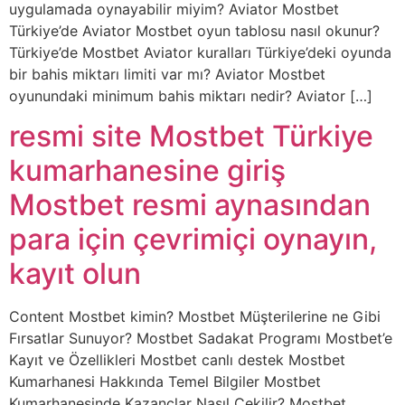
uygulamada oynayabilir miyim? Aviator Mostbet
Türkiye’de Aviator Mostbet oyun tablosu nasıl okunur?
Türkiye’de Mostbet Aviator kuralları Türkiye’deki oyunda
bir bahis miktarı limiti var mı? Aviator Mostbet
oyunundaki minimum bahis miktarı nedir? Aviator […]
resmi site Mostbet Türkiye
kumarhanesine giriş
Mostbet resmi aynasından
para için çevrimiçi oynayın,
kayıt olun
Content Mostbet kimin? Mostbet Müşterilerine ne Gibi
Fırsatlar Sunuyor? Mostbet Sadakat Programı Mostbet’e
Kayıt ve Özellikleri Mostbet canlı destek Mostbet
Kumarhanesi Hakkında Temel Bilgiler Mostbet
Kumarhanesinde Kazançlar Nasıl Çekilir? Mostbet