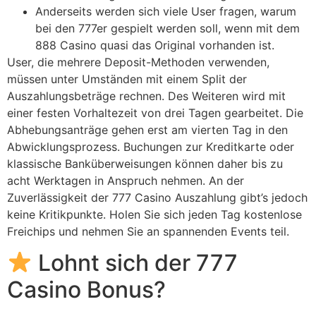
Anderseits werden sich viele User fragen, warum
bei den 777er gespielt werden soll, wenn mit dem
888 Casino quasi das Original vorhanden ist.
User, die mehrere Deposit-Methoden verwenden,
müssen unter Umständen mit einem Split der
Auszahlungsbeträge rechnen. Des Weiteren wird mit
einer festen Vorhaltezeit von drei Tagen gearbeitet. Die
Abhebungsanträge gehen erst am vierten Tag in den
Abwicklungsprozess. Buchungen zur Kreditkarte oder
klassische Banküberweisungen können daher bis zu
acht Werktagen in Anspruch nehmen. An der
Zuverlässigkeit der 777 Casino Auszahlung gibt’s jedoch
keine Kritikpunkte. Holen Sie sich jeden Tag kostenlose
Freichips und nehmen Sie an spannenden Events teil.
Lohnt sich der 777
Casino Bonus?