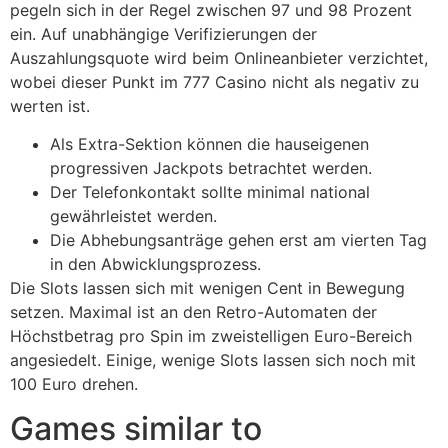
pegeln sich in der Regel zwischen 97 und 98 Prozent
ein. Auf unabhängige Verifizierungen der
Auszahlungsquote wird beim Onlineanbieter verzichtet,
wobei dieser Punkt im 777 Casino nicht als negativ zu
werten ist.
Als Extra-Sektion können die hauseigenen
progressiven Jackpots betrachtet werden.
Der Telefonkontakt sollte minimal national
gewährleistet werden.
Die Abhebungsanträge gehen erst am vierten Tag
in den Abwicklungsprozess.
Die Slots lassen sich mit wenigen Cent in Bewegung
setzen. Maximal ist an den Retro-Automaten der
Höchstbetrag pro Spin im zweistelligen Euro-Bereich
angesiedelt. Einige, wenige Slots lassen sich noch mit
100 Euro drehen.
Games similar to