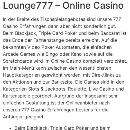
Lounge777 – Online Casino
In der Breite des Tischspielangebotes sind unsere 777
Casino Erfahrungen dann aber nicht sonderlich gut.
Beim Blackjack, Triple Card Poker und beim Baccarat ist
das Ende der Fahnenstange bereits erreicht. Auf die
bekannten Video Poker Automaten, die einfachen
Arcade Games wie Bingo oder Keno sowie auf die
Scratchcards wird im Online Casino komplett verzichtet.
Im Main-Menü kann zwischen den wesentlichsten
Hauptkategorien geswitcht werden, mit Direktlinks zu
den Aktionen und zur Bankseite. Die Games sind in den
Kategorien Slots & Jackpots, Roulette, Live Casino und
Kartenspiele geordnet. Aufgrund der insgesamt sehr
einfachen Gestaltung ist der Onlineanbieter nach
unseren 777 Casino Erfahrungen bestens für die
Anfänger geeignet.
Beim Blackjack, Triple Card Poker und beim