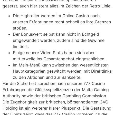
gesetzt, auch hier steht alles im Zeichen der Retro Linie.
Die Highroller werden im Online Casino nach
unseren Erfahrungen recht schnell an ihre Grenzen
stoßen.
Der Bonuswert selbst kann nicht in Echtgeld
umgewandelt werden, zudem sind die Gewinne
limitiert.
Einige neuere Video Slots haben sich aber
mittlerweile ins Gesamtangebot eingeschlichen.
Im Main-Menü kann zwischen den wesentlichsten
Hauptkategorien geswitcht werden, mit Direktlinks
zu den Aktionen und zur Bankseite.
Für die Sicherheit sprechen nach unseren 777 Casino
Erfahrungen die Glücksspiellizenzen der Malta Gaming
Authority sowie der britischen Gambling Commission.
Die Zugehörigkeit zur britischen, börsennotierten GVC
Holding ist ein weiterer klarer Pluspunkt. Die Gestaltung
der Limits zeigt, dass das 777 Casino vornehmlich die