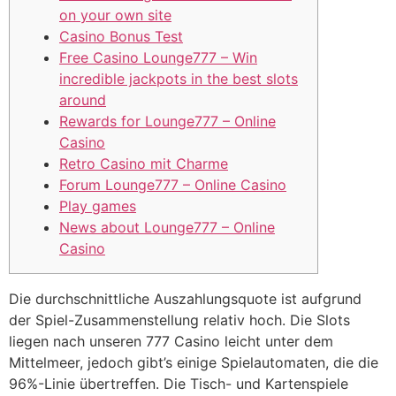
on your own site
Casino Bonus Test
Free Casino Lounge777 – Win
incredible jackpots in the best slots
around
Rewards for Lounge777 – Online
Casino
Retro Casino mit Charme
Forum Lounge777 – Online Casino
Play games
News about Lounge777 – Online
Casino
Die durchschnittliche Auszahlungsquote ist aufgrund
der Spiel-Zusammenstellung relativ hoch. Die Slots
liegen nach unseren 777 Casino leicht unter dem
Mittelmeer, jedoch gibt’s einige Spielautomaten, die die
96%-Linie übertreffen. Die Tisch- und Kartenspiele