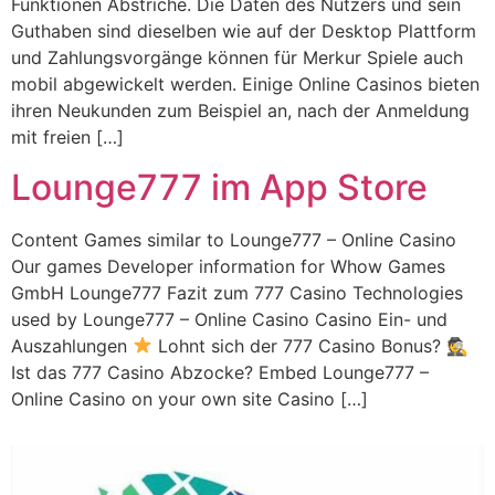
Funktionen Abstriche. Die Daten des Nutzers und sein
Guthaben sind dieselben wie auf der Desktop Plattform
und Zahlungsvorgänge können für Merkur Spiele auch
mobil abgewickelt werden. Einige Online Casinos bieten
ihren Neukunden zum Beispiel an, nach der Anmeldung
mit freien […]
‎Lounge777 im App Store
Content Games similar to Lounge777 – Online Casino
Our games Developer information for Whow Games
GmbH Lounge777 Fazit zum 777 Casino Technologies
used by Lounge777 – Online Casino Casino Ein- und
Auszahlungen
Lohnt sich der 777 Casino Bonus? 🕵
Ist das 777 Casino Abzocke? Embed Lounge777 –
Online Casino on your own site Casino […]