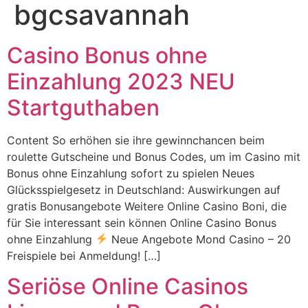
bgcsavannah
Casino Bonus ohne
Einzahlung 2023 NEU
Startguthaben
Content So erhöhen sie ihre gewinnchancen beim
roulette Gutscheine und Bonus Codes, um im Casino mit
Bonus ohne Einzahlung sofort zu spielen Neues
Glücksspielgesetz in Deutschland: Auswirkungen auf
gratis Bonusangebote Weitere Online Casino Boni, die
für Sie interessant sein können Online Casino Bonus
ohne Einzahlung
Neue Angebote Mond Casino – 20
Freispiele bei Anmeldung! […]
Seriöse Online Casinos ️