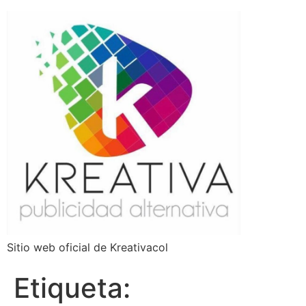
Sitio web oficial de Kreativacol
Etiqueta: